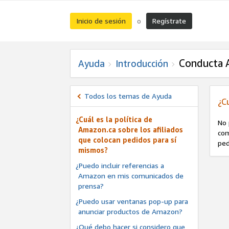
Inicio de sesión
Regístrate
o
Conducta 
Ayuda
Introducción
Todos los temas de Ayuda
¿C
¿Cuál es la política de
No 
Amazon.ca sobre los afiliados
com
que colocan pedidos para sí
ped
mismos?
¿Puedo incluir referencias a
Amazon en mis comunicados de
prensa?
¿Puedo usar ventanas pop-up para
anunciar productos de Amazon?
¿Qué debo hacer si considero que