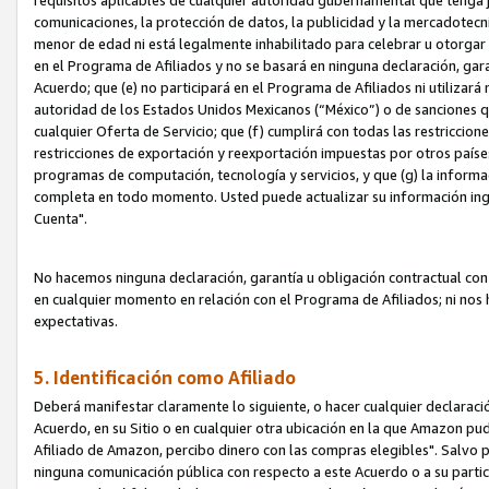
requisitos aplicables de cualquier autoridad gubernamental que tenga j
comunicaciones, la protección de datos, la publicidad y la mercadotecni
menor de edad ni está legalmente inhabilitado para celebrar u otorgar
en el Programa de Afiliados y no se basará en ninguna declaración, ga
Acuerdo; que (e) no participará en el Programa de Afiliados ni utilizará
autoridad de los Estados Unidos Mexicanos (“México”) o de sanciones q
cualquier Oferta de Servicio; que (f) cumplirá con todas las restriccio
restricciones de exportación y reexportación impuestas por otros países
programas de computación, tecnología y servicios, y que (g) la informac
completa en todo momento. Usted puede actualizar su información ingre
Cuenta".
No hacemos ninguna declaración, garantía u obligación contractual con 
en cualquier momento en relación con el Programa de Afiliados; ni no
expectativas.
5. Identificación como Afiliado
Deberá manifestar claramente lo siguiente, o hacer cualquier declarac
Acuerdo, en su Sitio o en cualquier otra ubicación en la que Amazon pu
Afiliado de Amazon, percibo dinero con las compras elegibles". Salvo po
ninguna comunicación pública con respecto a este Acuerdo o a su partici