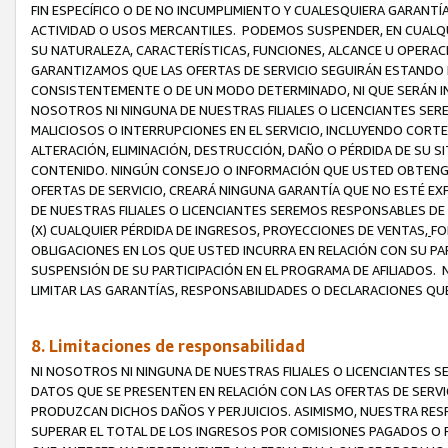
FIN ESPECÍFICO O DE NO INCUMPLIMIENTO Y CUALESQUIERA GARANTÍ
ACTIVIDAD O USOS MERCANTILES. PODEMOS SUSPENDER, EN CUALQU
SU NATURALEZA, CARACTERÍSTICAS, FUNCIONES, ALCANCE U OPERACI
GARANTIZAMOS QUE LAS OFERTAS DE SERVICIO SEGUIRÁN ESTANDO 
CONSISTENTEMENTE O DE UN MODO DETERMINADO, NI QUE SERÁN IN
NOSOTROS NI NINGUNA DE NUESTRAS FILIALES O LICENCIANTES SER
MALICIOSOS O INTERRUPCIONES EN EL SERVICIO, INCLUYENDO CORTES
ALTERACIÓN, ELIMINACIÓN, DESTRUCCIÓN, DAÑO O PÉRDIDA DE SU S
CONTENIDO. NINGÚN CONSEJO O INFORMACIÓN QUE USTED OBTENGA
OFERTAS DE SERVICIO, CREARÁ NINGUNA GARANTÍA QUE NO ESTÉ E
DE NUESTRAS FILIALES O LICENCIANTES SEREMOS RESPONSABLES D
(X) CUALQUIER PÉRDIDA DE INGRESOS, PROYECCIONES DE VENTAS,
FO
OBLIGACIONES EN LOS QUE USTED INCURRA EN RELACIÓN CON SU PART
SUSPENSIÓN DE SU PARTICIPACIÓN EN EL PROGRAMA DE AFILIADOS.
LIMITAR LAS GARANTÍAS, RESPONSABILIDADES O DECLARACIONES QU
8. Limitaciones de responsabilidad
NI NOSOTROS NI NINGUNA DE NUESTRAS FILIALES O LICENCIANTES
DATOS QUE SE PRESENTEN EN RELACIÓN CON LAS OFERTAS DE SERVIC
PRODUZCAN DICHOS DAÑOS Y PERJUICIOS. ASIMISMO, NUESTRA RESP
SUPERAR EL TOTAL DE LOS INGRESOS POR COMISIONES PAGADOS O