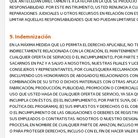
QUE ANTECEDAN DIRECTAMENTE A LA FECHA EN LA QUE SE PRODUJO 
RESPONSABILIDAD. POR ESTE INSTRUMENTO, USTED RENUNCIA A CU
REPARACIONES JUDICIALES U OTROS RECURSOS EN RELACIÓN CON E
LIMITAR AQUELLAS RESPONSABILIDADES QUE NO PUEDAN LIMITARSE 
9. Indemnización
EN LA MÁXIMA MEDIDA QUE LO PERMITA EL DERECHO APLICABLE, N
INDIRECTAMENTE RELACIONADA CON LA CREACIÓN, EL MANTENIMIENT
CUALQUIER OFERTA DE SERVICIO) O EL INCUMPLIMIENTO, POR PARTE
SACARNOS EN PAZ Y A SALVO A NOSOTROS, NUESTRAS FILIALES Y L
CONSEJEROS Y REPRESENTANTES, POR CUALESQUIERA RECLAMACIONE
(INCLUYENDO LOS HONORARIOS DE ABOGADOS) RELACIONADOS CON (A
COMBINACIÓN DE SU SITIO O DICHOS MATERIALES CON OTRAS APLICA
FABRICACIÓN, PRODUCCIÓN, PUBLICIDAD, PROMOCIÓN O COMERCIALIZA
USO QUE USTED HAGA DE CUALQUIER OFERTA DE SERVICIO, YA SEA 
INCUMPLA CON ÉSTOS; (D) EL INCUMPLIMIENTO, POR PARTE SUYA, 
POLÍTICA DEL PROGRAMA); (E) SUS IMPUESTOS Y DERECHOS O EL CO
O EL INCUMPLIMIENTO DE LAS OBLIGACIONES O DEBERES DE REGISTR
SUS EMPLEADOS O CONTRATISTAS. NOSOTROS O NUESTRO DESIGNA
PROCESAL EN NOMBRE DE CUALQUIER PARTE DE AMAZON, INCLUSO M
O PARA PROTEGER DERECHOS, INCLUSO CON EL FIN DE HACER VALER 