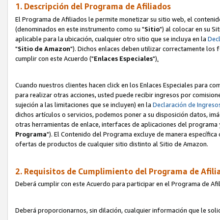
1. Descripción del Programa de Afiliados
El Programa de Afiliados le permite monetizar su sitio web, el contenid
(denominados en este instrumento como su "
Sitio
") al colocar en su Si
aplicable para la ubicación, cualquier otro sitio que se incluya en la
Decl
"
Sitio de Amazon
"). Dichos enlaces deben utilizar correctamente los 
cumplir con este Acuerdo ("
Enlaces
Especiales
")
.
Cuando nuestros clientes hacen click en los Enlaces Especiales para com
para realizar otras acciones, usted puede recibir ingresos por comisio
sujeción a las limitaciones que se incluyen) en la
Declaración de Ingreso
dichos artículos o servicios, podemos poner a su disposición datos, im
otras herramientas de enlace, interfaces de aplicaciones del programa 
Programa
"). El Contenido del Programa excluye de manera específica 
ofertas de productos de cualquier sitio distinto al Sitio de Amazon.
2. Requisitos de Cumplimiento del Programa de Afili
Deberá cumplir con este Acuerdo para participar en el Programa de Afil
Deberá proporcionarnos, sin dilación, cualquier información que le sol