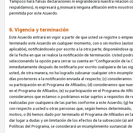
Tampoco hará falsas declaraciones ni engrandecerá nuestra relación co
respaldamos), n
i
expresará
o
insinuará ninguna afiliación entre nosotr
permitida por este Acuerdo.
6. Vigencia y terminación
Este Acuerdo entrará en vigor a partir de que usted se registre o empi
terminado este Acuerdo en cualquier momento, con o sin motivo (automát
aplicable), notificándoselo por escrito a la otra parte; disponiéndose q
de la fecha en que se realice la notificación de terminación. Usted podrá
seleccionando la opción para cerrar su cuenta en "Configuración de l
inmediatamente después de notificarle por escrito cualquiera de las sigu
usted, de otra manera, no ha logrado subsanar cualquier otro incumpli
días posteriores a la notificación enviada al respecto; (c) consideram
su participación en el Programa de Afiliados; (d) consideramos que nue
en el Programa de Afiliados; (e) su participación en el Programa de Afil
consideramos que estamos o podríamos estar sujetos a requisitos de re
realizadas por cualquiera de las partes conforme a este Acuerdo; (g)
con respecto a usted u otras personas que, según hemos determinado, e
motivo, o (h) hemos dado por terminado el Programa de Afiliados en l
dar lugar a dudas y sin limitación de los efectos de la subsección (a) a
Políticas del Programa, se considerará un incumplimiento sustancial d