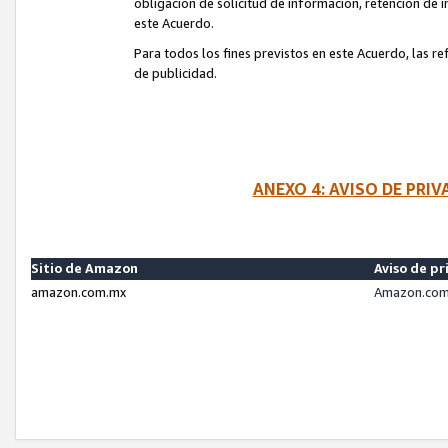
obligación de solicitud de información, retención de
este Acuerdo.
Para todos los fines previstos en este Acuerdo, las r
de publicidad.
ANEXO 4: AVISO DE PRI
Sitio de Amazon
Aviso de pr
amazon.com.mx
Amazon.com.