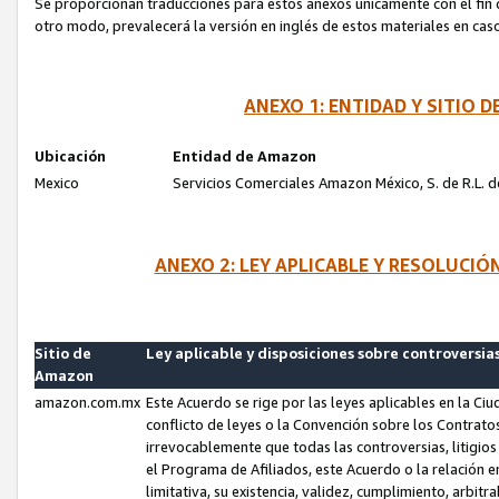
Se proporcionan traducciones para estos anexos únicamente con el fin de
otro modo, prevalecerá la versión en inglés de estos materiales en cas
ANEXO 1: ENTIDAD Y SITIO
Ubicación
Entidad de Amazon
Mexico
Servicios Comerciales Amazon México, S. de R.L. de
ANEXO 2: LEY APLICABLE Y RESOLUCI
Sitio de
Ley aplicable y disposiciones sobre controversia
Amazon
amazon.com.mx
Este Acuerdo se rige por las leyes aplicables en la Ci
conflicto de leyes o la Convención sobre los Contrat
irrevocablemente que todas las controversias, litigio
el Programa de Afiliados, este Acuerdo o la relación 
limitativa, su existencia, validez, cumplimiento, arbit