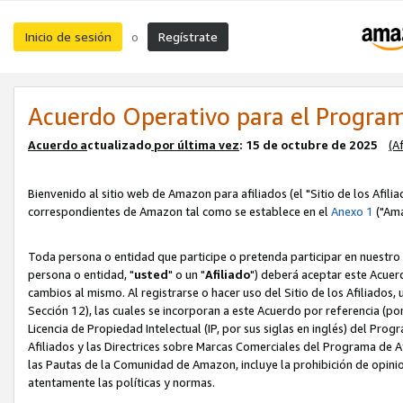
Inicio de sesión
Regístrate
o
Acuerdo Operativo para el Program
Acuerdo a
ctualizado
por ú
l
tima vez
: 15 de octubre de 2025
(A
Bienvenido al sitio web de Amazon para afiliados (el "Sitio de los Afili
correspondientes de Amazon tal como se establece en el
Anexo 1
("Ama
Toda persona o entidad que participe o pretenda participar en nuestro
persona o entidad, "
usted
" o un "
Afiliado
") deberá aceptar este Acuer
cambios al mismo. Al registrarse o hacer uso del Sitio de los Afiliados
Sección 12), las cuales se incorporan a este Acuerdo por referencia (po
Licencia de Propiedad Intelectual (IP, por sus siglas en inglés) del Pr
Afiliados y las Directrices sobre Marcas Comerciales del Programa de A
las Pautas de la Comunidad de Amazon, incluye la prohibición de opinio
atentamente las políticas y normas.