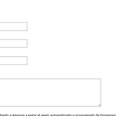
ayudando a Amazon a evitar el envío automatizado o programado de formularios