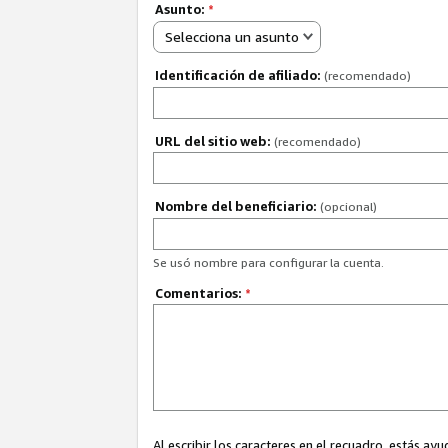
Asunto:
*
Selecciona un asunto
Identificación de afiliado:
(recomendado)
URL del sitio web:
(recomendado)
Nombre del beneficiario:
(opcional)
Se usó nombre para configurar la cuenta.
Comentarios:
*
Al escribir los caracteres en el recuadro, estás 