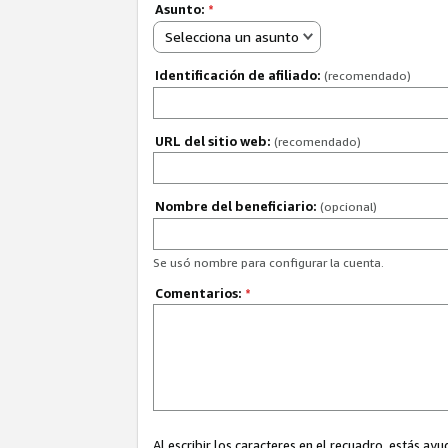
Asunto:
*
Selecciona un asunto
Identificación de afiliado:
(recomendado)
URL del sitio web:
(recomendado)
Nombre del beneficiario:
(opcional)
Se usó nombre para configurar la cuenta.
Comentarios:
*
Al escribir los caracteres en el recuadro, estás 