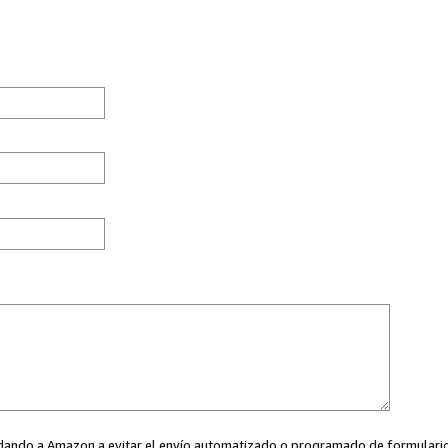
ayudando a Amazon a evitar el envío automatizado o programado de formularios