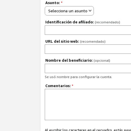
Asunto:
*
Selecciona un asunto
Identificación de afiliado:
(recomendado)
URL del sitio web:
(recomendado)
Nombre del beneficiario:
(opcional)
Se usó nombre para configurar la cuenta.
Comentarios:
*
Al escribir los caracteres en el recuadro, estás 