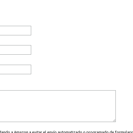
ayudando a Amazon a evitar el envío automatizado o programado de formularios