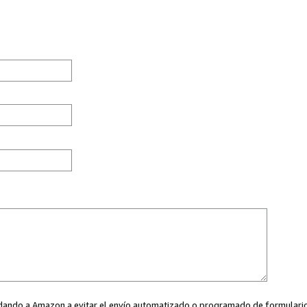
ayudando a Amazon a evitar el envío automatizado o programado de formularios