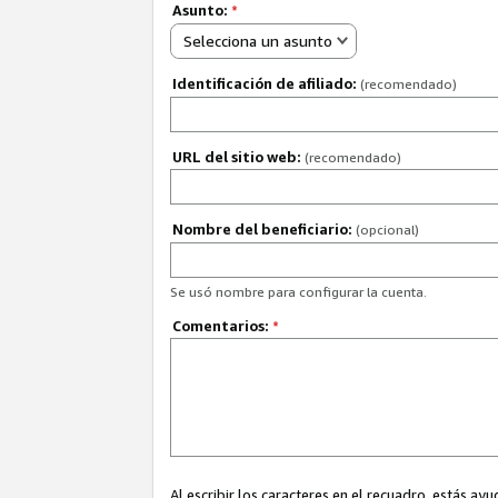
Asunto:
*
Selecciona un asunto
Identificación de afiliado:
(recomendado)
URL del sitio web:
(recomendado)
Nombre del beneficiario:
(opcional)
Se usó nombre para configurar la cuenta.
Comentarios:
*
Al escribir los caracteres en el recuadro, estás 