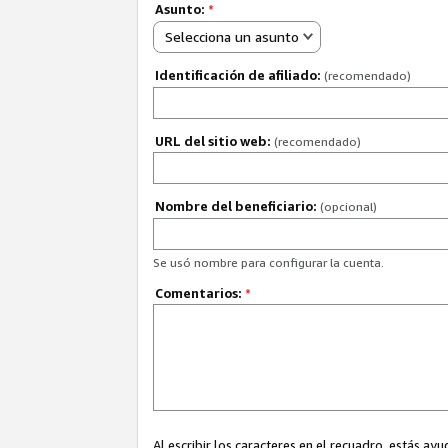
Asunto:
*
Selecciona un asunto
Identificación de afiliado:
(recomendado)
URL del sitio web:
(recomendado)
Nombre del beneficiario:
(opcional)
Se usó nombre para configurar la cuenta.
Comentarios:
*
Al escribir los caracteres en el recuadro, estás 