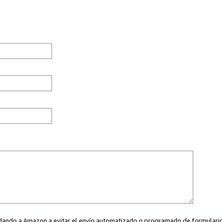
ayudando a Amazon a evitar el envío automatizado o programado de formularios