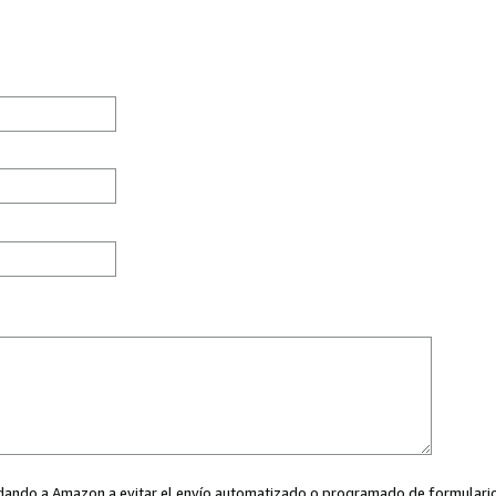
ayudando a Amazon a evitar el envío automatizado o programado de formularios