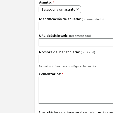
Asunto:
*
Selecciona un asunto
Identificación de afiliado:
(recomendado)
URL del sitio web:
(recomendado)
Nombre del beneficiario:
(opcional)
Se usó nombre para configurar la cuenta.
Comentarios:
*
Al escribir los caracteres en el recuadro, estás 