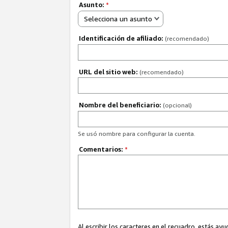
Asunto:
*
Selecciona un asunto
Identificación de afiliado:
(recomendado)
URL del sitio web:
(recomendado)
Nombre del beneficiario:
(opcional)
Se usó nombre para configurar la cuenta.
Comentarios:
*
Al escribir los caracteres en el recuadro, estás 