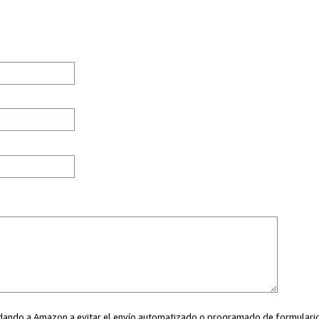
ayudando a Amazon a evitar el envío automatizado o programado de formularios