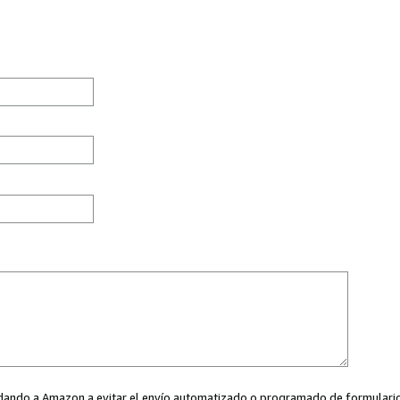
ayudando a Amazon a evitar el envío automatizado o programado de formularios