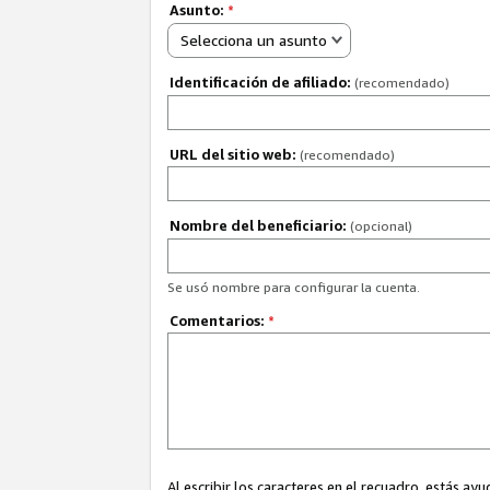
Asunto:
*
Selecciona un asunto
Identificación de afiliado:
(recomendado)
URL del sitio web:
(recomendado)
Nombre del beneficiario:
(opcional)
Se usó nombre para configurar la cuenta.
Comentarios:
*
Al escribir los caracteres en el recuadro, estás 