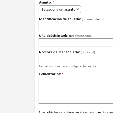
Asunto:
*
Selecciona un asunto
Identificación de afiliado:
(recomendado)
URL del sitio web:
(recomendado)
Nombre del beneficiario:
(opcional)
Se usó nombre para configurar la cuenta.
Comentarios:
*
Al escribir los caracteres en el recuadro, estás 