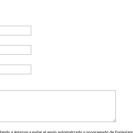
ayudando a Amazon a evitar el envío automatizado o programado de formularios