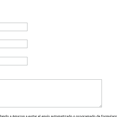
ayudando a Amazon a evitar el envío automatizado o programado de formularios