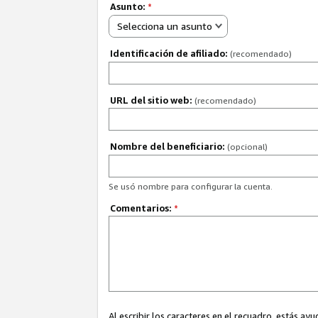
Asunto:
*
Selecciona un asunto
Identificación de afiliado:
(recomendado)
URL del sitio web:
(recomendado)
Nombre del beneficiario:
(opcional)
Se usó nombre para configurar la cuenta.
Comentarios:
*
Al escribir los caracteres en el recuadro, estás 