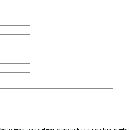
ayudando a Amazon a evitar el envío automatizado o programado de formularios