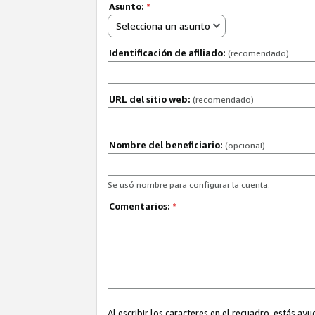
Asunto:
*
Selecciona un asunto
Identificación de afiliado:
(recomendado)
URL del sitio web:
(recomendado)
Nombre del beneficiario:
(opcional)
Se usó nombre para configurar la cuenta.
Comentarios:
*
Al escribir los caracteres en el recuadro, estás 