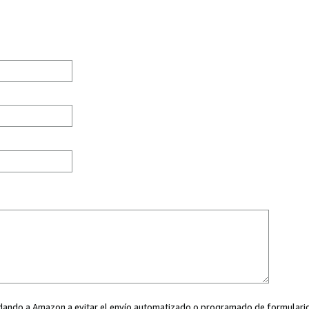
ayudando a Amazon a evitar el envío automatizado o programado de formularios