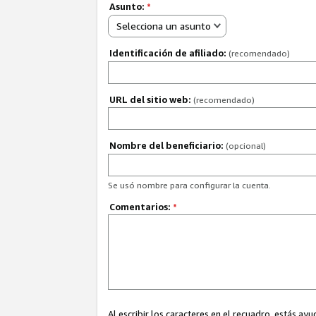
Asunto:
*
Selecciona un asunto
Identificación de afiliado:
(recomendado)
URL del sitio web:
(recomendado)
Nombre del beneficiario:
(opcional)
Se usó nombre para configurar la cuenta.
Comentarios:
*
Al escribir los caracteres en el recuadro, estás 