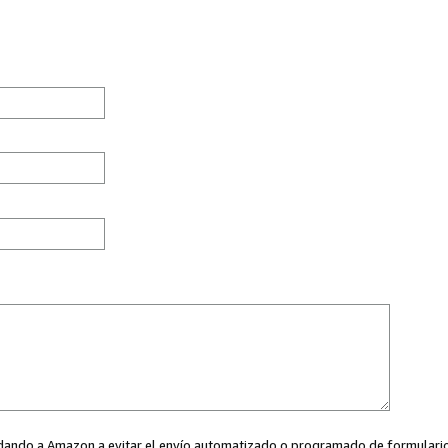
ayudando a Amazon a evitar el envío automatizado o programado de formularios