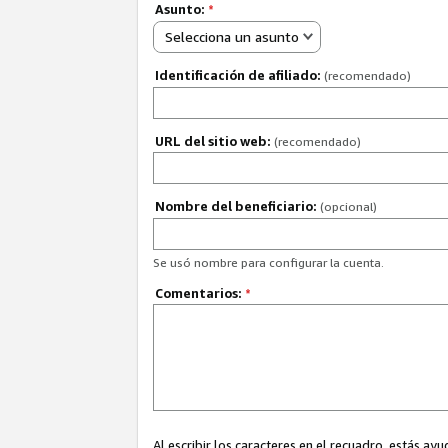
Asunto:
*
Selecciona un asunto
Identificación de afiliado:
(recomendado)
URL del sitio web:
(recomendado)
Nombre del beneficiario:
(opcional)
Se usó nombre para configurar la cuenta.
Comentarios:
*
Al escribir los caracteres en el recuadro, estás 