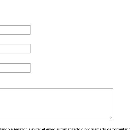
ayudando a Amazon a evitar el envío automatizado o programado de formularios