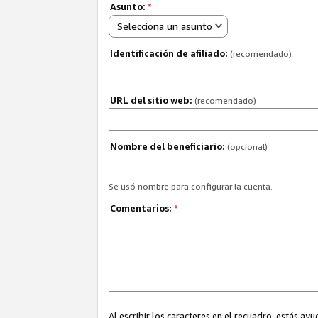
Asunto:
*
Selecciona un asunto
Identificación de afiliado:
(recomendado)
URL del sitio web:
(recomendado)
Nombre del beneficiario:
(opcional)
Se usó nombre para configurar la cuenta.
Comentarios:
*
Al escribir los caracteres en el recuadro, estás 