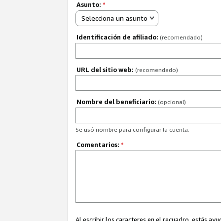
Asunto:
*
Selecciona un asunto
Identificación de afiliado:
(recomendado)
URL del sitio web:
(recomendado)
Nombre del beneficiario:
(opcional)
Se usó nombre para configurar la cuenta.
Comentarios:
*
Al escribir los caracteres en el recuadro, estás 