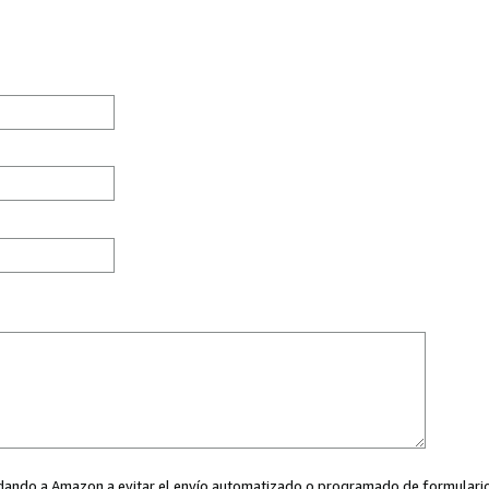
ayudando a Amazon a evitar el envío automatizado o programado de formularios