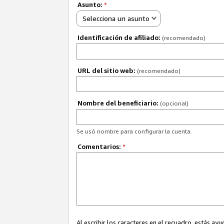
Asunto:
*
Selecciona un asunto
Identificación de afiliado:
(recomendado)
URL del sitio web:
(recomendado)
Nombre del beneficiario:
(opcional)
Se usó nombre para configurar la cuenta.
Comentarios:
*
Al escribir los caracteres en el recuadro, estás 