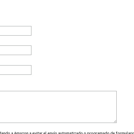
ayudando a Amazon a evitar el envío automatizado o programado de formularios