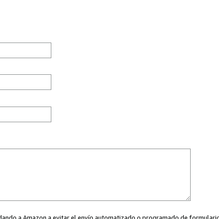
ayudando a Amazon a evitar el envío automatizado o programado de formularios