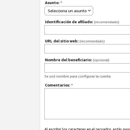
Asunto:
*
Selecciona un asunto
Identificación de afiliado:
(recomendado)
URL del sitio web:
(recomendado)
Nombre del beneficiario:
(opcional)
Se usó nombre para configurar la cuenta.
Comentarios:
*
Al escribir los caracteres en el recuadro, estás 