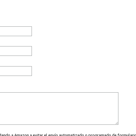
ayudando a Amazon a evitar el envío automatizado o programado de formularios