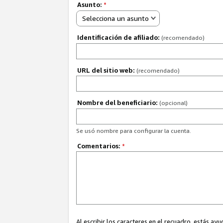
Asunto:
*
Selecciona un asunto
Identificación de afiliado:
(recomendado)
URL del sitio web:
(recomendado)
Nombre del beneficiario:
(opcional)
Se usó nombre para configurar la cuenta.
Comentarios:
*
Al escribir los caracteres en el recuadro, estás 