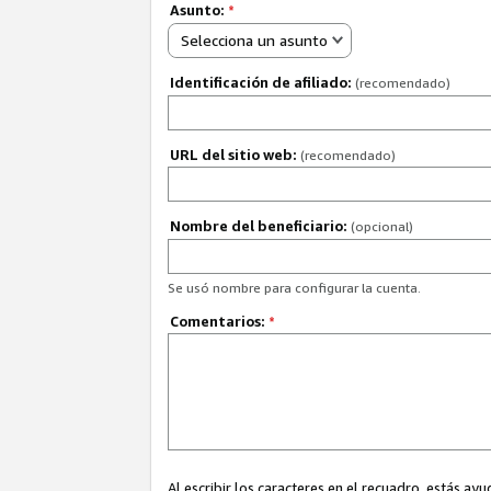
Asunto:
*
Selecciona un asunto
Identificación de afiliado:
(recomendado)
URL del sitio web:
(recomendado)
Nombre del beneficiario:
(opcional)
Se usó nombre para configurar la cuenta.
Comentarios:
*
Al escribir los caracteres en el recuadro, estás 