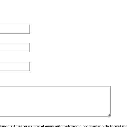
ayudando a Amazon a evitar el envío automatizado o programado de formularios