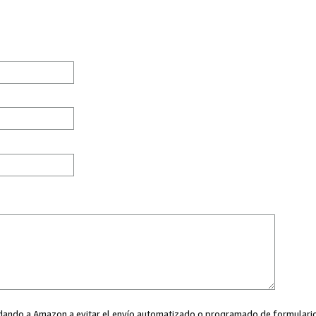
ayudando a Amazon a evitar el envío automatizado o programado de formularios