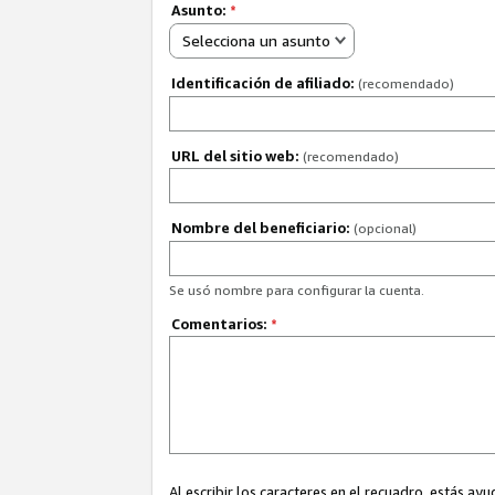
Asunto:
*
Selecciona un asunto
Identificación de afiliado:
(recomendado)
URL del sitio web:
(recomendado)
Nombre del beneficiario:
(opcional)
Se usó nombre para configurar la cuenta.
Comentarios:
*
Al escribir los caracteres en el recuadro, estás 