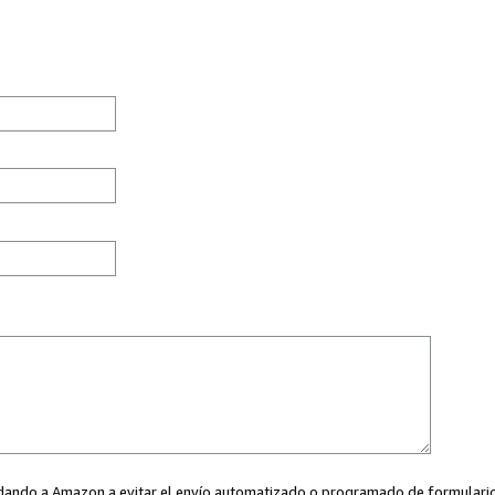
ayudando a Amazon a evitar el envío automatizado o programado de formularios