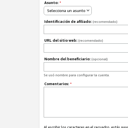
Asunto:
*
Selecciona un asunto
Identificación de afiliado:
(recomendado)
URL del sitio web:
(recomendado)
Nombre del beneficiario:
(opcional)
Se usó nombre para configurar la cuenta.
Comentarios:
*
Al escribir los caracteres en el recuadro, estás 