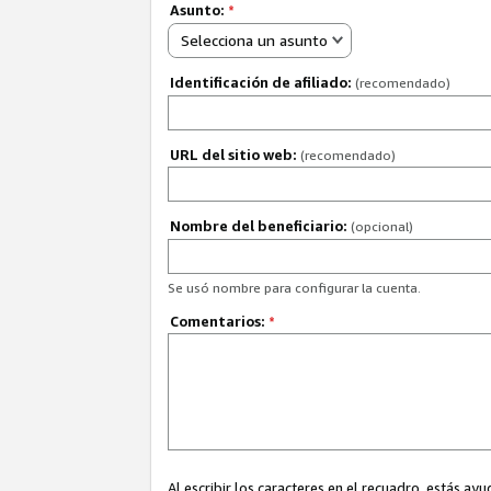
Asunto:
*
Selecciona un asunto
Identificación de afiliado:
(recomendado)
URL del sitio web:
(recomendado)
Nombre del beneficiario:
(opcional)
Se usó nombre para configurar la cuenta.
Comentarios:
*
Al escribir los caracteres en el recuadro, estás 