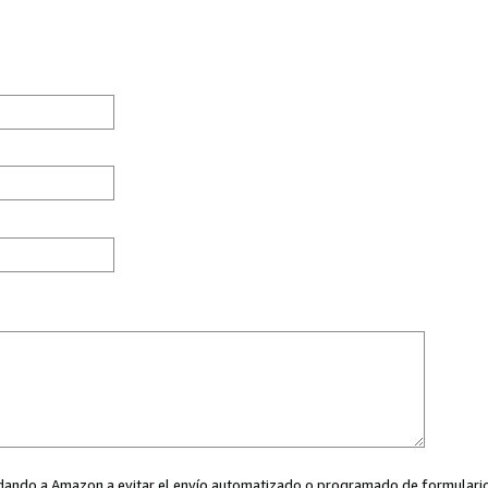
ayudando a Amazon a evitar el envío automatizado o programado de formularios