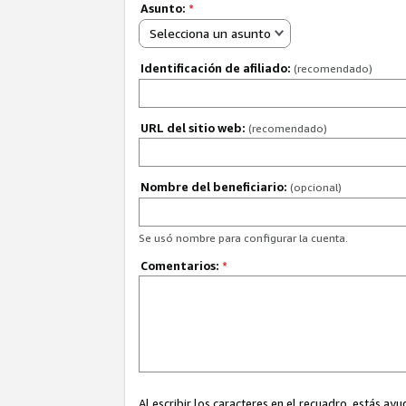
Asunto:
*
Selecciona un asunto
Identificación de afiliado:
(recomendado)
URL del sitio web:
(recomendado)
Nombre del beneficiario:
(opcional)
Se usó nombre para configurar la cuenta.
Comentarios:
*
Al escribir los caracteres en el recuadro, estás 