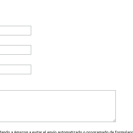
ayudando a Amazon a evitar el envío automatizado o programado de formularios