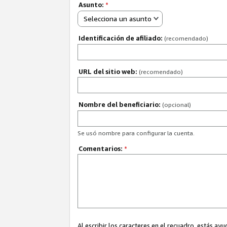
Asunto:
*
Selecciona un asunto
Identificación de afiliado:
(recomendado)
URL del sitio web:
(recomendado)
Nombre del beneficiario:
(opcional)
Se usó nombre para configurar la cuenta.
Comentarios:
*
Al escribir los caracteres en el recuadro, estás 