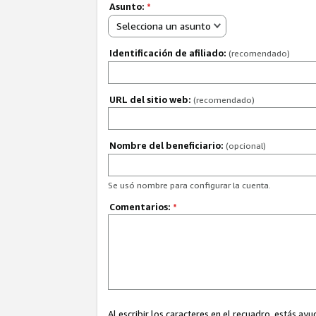
Asunto:
*
Selecciona un asunto
Identificación de afiliado:
(recomendado)
URL del sitio web:
(recomendado)
Nombre del beneficiario:
(opcional)
Se usó nombre para configurar la cuenta.
Comentarios:
*
Al escribir los caracteres en el recuadro, estás 