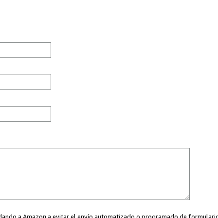
ayudando a Amazon a evitar el envío automatizado o programado de formularios