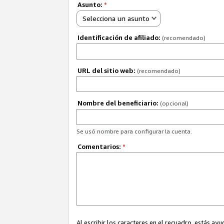
Asunto:
*
Selecciona un asunto
Identificación de afiliado:
(recomendado)
URL del sitio web:
(recomendado)
Nombre del beneficiario:
(opcional)
Se usó nombre para configurar la cuenta.
Comentarios:
*
Al escribir los caracteres en el recuadro, estás 