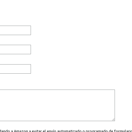
ayudando a Amazon a evitar el envío automatizado o programado de formularios