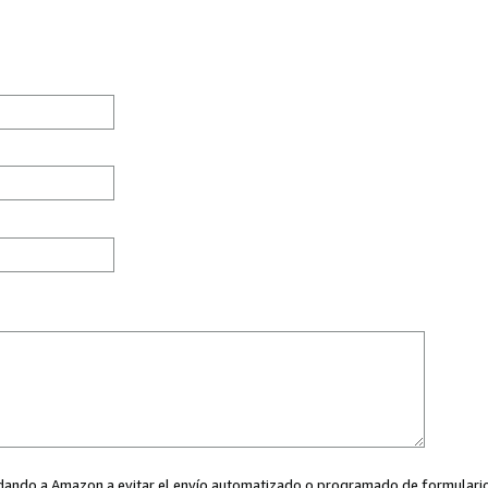
ayudando a Amazon a evitar el envío automatizado o programado de formularios