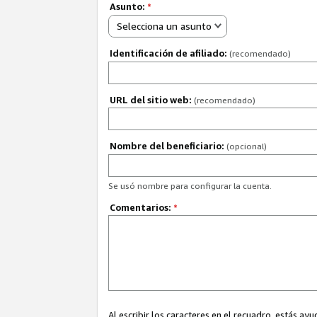
Asunto:
*
Selecciona un asunto
Identificación de afiliado:
(recomendado)
URL del sitio web:
(recomendado)
Nombre del beneficiario:
(opcional)
Se usó nombre para configurar la cuenta.
Comentarios:
*
Al escribir los caracteres en el recuadro, estás 