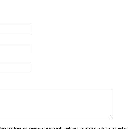
ayudando a Amazon a evitar el envío automatizado o programado de formularios