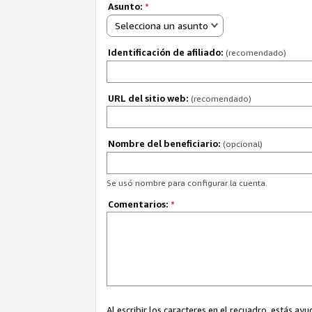
Asunto:
*
Selecciona un asunto
Identificación de afiliado:
(recomendado)
URL del sitio web:
(recomendado)
Nombre del beneficiario:
(opcional)
Se usó nombre para configurar la cuenta.
Comentarios:
*
Al escribir los caracteres en el recuadro, estás 