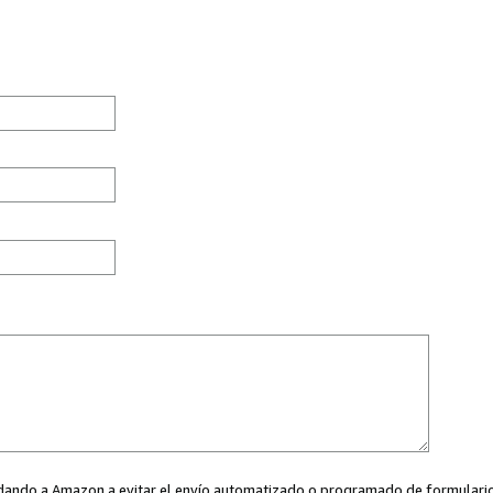
ayudando a Amazon a evitar el envío automatizado o programado de formularios