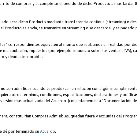
 carrito de compras y al completar el pedido de dicho Producto a más tardar 89
ente adquiere dicho Producto mediante transferencia continua (streaming) o d
, el Producto se envía, se transmite en streaming o se descarga, y es pagado p
bles” correspondientes equivalen al monto que recibamos en realidad por d
 de manipulación, impuestos (por ejemplo: impuesto sobre las ventas e IVA), ca
ito y deudas incobrables.
 no son admitidas cuando se produzcan en relación con algún incumplimiento
uiera otros términos, condiciones, especificaciones, declaraciones y políti
la versión más actualizada del Acuerdo (conjuntamente, la “Documentación d
nera, constituirían Compras Admisibles, quedan fuera y excluidas del Progra
se dé por terminado su
Acuerdo
,