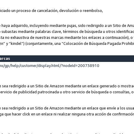
niciado un proceso de cancelación, devolución o reembolso,
ue haya adquirido, incluyendo mediante pujas, sido redirigido a un Sitio de 
o subastas mediante palabras clave, términos de búsqueda u otros identifica
ta no exhaustiva de nuestras marcas mediante los enlaces a continuación), o 
n” y “kindel”) (conjuntamente, una “Colocación de Búsqueda Pagada Prohib
marcas
x/gp/help/customer/display.html/?nodeId=200738910
que sea redirigido a un Sitio de Amazon mediante un enlace generado o most
ervicio de publicidad patrocinada u otro servicio de búsqueda o consultas, o 
e sea redirigido a un Sitio de Amazon mediante un enlace que envíe a los usu
nga que hacer click en un enlace ni realizar ninguna otra acción de confirmació