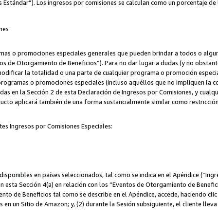
s Estándar”). Los ingresos por comisiones se calculan como un porcentaje de 
nes
as o promociones especiales generales que pueden brindar a todos o alguno
os de Otorgamiento de Beneficios”). Para no dar lugar a dudas (y no obstante
odificar la totalidad o una parte de cualquier programa o promoción especi
 programas o promociones especiales (incluso aquéllos que no impliquen la c
adas en la Sección 2 de esta Declaración de Ingresos por Comisiones, y cualq
ucto aplicará también de una forma sustancialmente similar como restricci
tes Ingresos por Comisiones Especiales:
isponibles en países seleccionados, tal como se indica en el Apéndice (“Ingr
n esta Sección 4(a) en relación con los “Eventos de Otorgamiento de Beneficio
to de Beneficios tal como se describe en el Apéndice, accede, haciendo clic e
s en un Sitio de Amazon; y, (2) durante la Sesión subsiguiente, el cliente lle