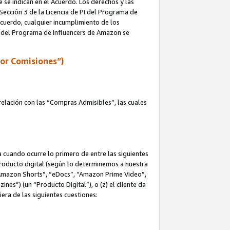
e se indican en el Acuerdo. Los derechos y las
 Sección 3 de la Licencia de PI del Programa de
 Acuerdo, cualquier incumplimiento de los
ica del Programa de Influencers de Amazon se
por Comisiones”)
elación con las “Compras Admisibles”, las cuales
na cuando ocurre lo primero de entre las siguientes
n producto digital (según lo determinemos a nuestra
“Amazon Shorts”, “eDocs”, “Amazon Prime Video”,
s”) (un “Producto Digital”), o (z) el cliente da
era de las siguientes cuestiones: