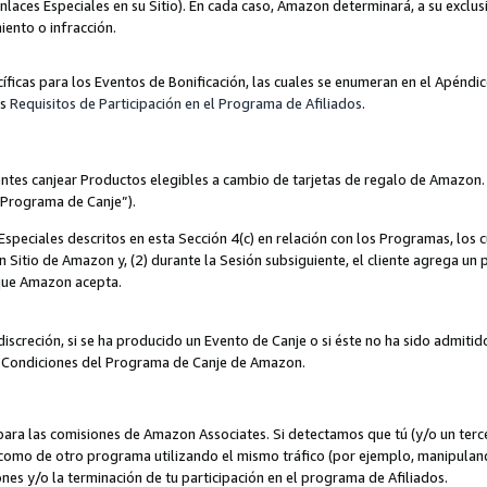
nlaces Especiales en su Sitio). En cada caso, Amazon determinará, a su exclus
iento o infracción.
cíficas para los Eventos de Bonificación, las cuales se enumeran en el Apéndi
os
Requisitos de Participación en el Programa de Afiliados
.
ntes canjear Productos elegibles a cambio de tarjetas de regalo de Amazon.
“Programa de Canje”).
speciales descritos en esta Sección 4(c) en relación con los Programas, los c
 un Sitio de Amazon y, (2) durante la Sesión subsiguiente, el cliente agrega u
 que Amazon acepta.
iscreción, si se ha producido un Evento de Canje o si éste no ha sido admiti
 Condiciones del Programa de Canje de Amazon.
para las comisiones de Amazon Associates. Si detectamos que tú (y/o un ter
como de otro programa utilizando el mismo tráfico (por ejemplo, manipula
es y/o la terminación de tu participación en el programa de Afiliados.