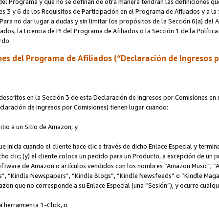
s del Programa y que no se definan de otra manera tendrán las definiciones qu
s 3 y 6 de los Requisitos de Participación en el Programa de Afiliados y a la
 Para no dar lugar a dudas y sin limitar los propósitos de la Sección 6(a) del
iados, la Licencia de PI del Programa de Afiliados o la Sección 1 de la Polít
erdo.
es del Programa de Afiliados (“Declaración de Ingresos 
scritos en la Sección 3 de esta Declaración de Ingresos por Comisiones en r
Declaración de Ingresos por Comisiones) tienen lugar cuando:
Sitio a un Sitio de Amazon; y
ue inicia cuando el cliente hace clic a través de dicho Enlace Especial y termi
icho clic; (y) el cliente coloca un pedido para un Producto, a excepción de u
 software de Amazon o artículos vendidos con los nombres “Amazon Music”, 
“Kindle Newspapers”, “Kindle Blogs”, “Kindle Newsfeeds” o “Kindle Magazine
mazon que no corresponde a su Enlace Especial (una “Sesión”), y ocurre cualqui
a herramienta 1-Click, o