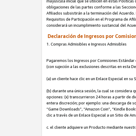
mayúscula inicial que se utilicen en estas Política
obligaciones de las partes conforme a las Seccione
Afiliados subsistirán a la terminación del Acuerdo.
Requisitos de Participación en el Programa de Afil
considerará un incumplimiento sustancial del Acu
Declaración de Ingresos por Comision
1. Compras Admisibles e Ingresos Admisibles
Pagaremos los Ingresos por Comisiones Estándar de
(con sujeción a las exclusiones descritas en esta 
(a) un cliente hace clic en un Enlace Especial en su 
(b) durante una única sesión, la cual se considera q
opciones: (x) transcurrieron 24 horas a partir de d
entera discreción; por ejemplo: una descarga de
“Game Downloads”, “Amazon Coin”, “Kindle Books”, 
clic a través de un Enlace Especial a un Sitio de A
c. el cliente adquiere un Producto mediante nuestr