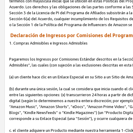
términos con mayúscula inicial que se utilicen en estas Políticas del Pr
Acuerdo. Los derechos y las obligaciones de las partes conforme a las S
Sección 3 de la Licencia de PI del Programa de Afiliados subsistirán a l
Sección 6(a) del Acuerdo, cualquier incumplimiento de los Requisitos de
o la Sección 1 de la Política del Programa de Influencers de Amazon se
Declaración de Ingresos por Comisiones del Programa
1. Compras Admisibles e Ingresos Admisibles
Pagaremos los Ingresos por Comisiones Estándar descritos en la Secció
Admisibles”, las cuales (con sujeción a las exclusiones descritas en est
(a) un cliente hace clic en un Enlace Especial en su Sitio a un Sitio de Am
(b) durante una única sesión, la cual se considera que inicia cuando el c
entre las siguientes opciones: (x) transcurrieron 24 horas a partir de di
digital (según lo determinemos a nuestra entera discreción; por ejem
“Amazon Music”, “Amazon Shorts”, “eDocs”, “Amazon Prime Video”, “G
Blogs”, “Kindle Newsfeeds” o “Kindle Magazines”) (un “Producto Digital”)
corresponde a su Enlace Especial (una “Sesión”), y ocurre cualquiera de 
c. el cliente adquiere un Producto mediante nuestra herramienta 1-Click