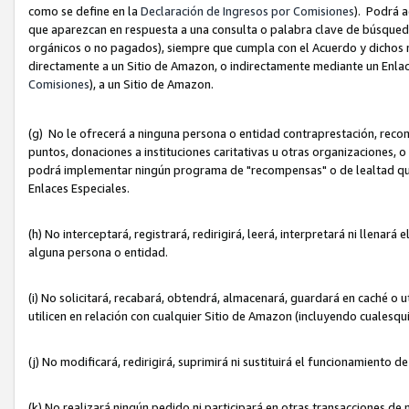
como se define en la
Declaración de Ingresos por Comisiones
). Podrá 
que aparezcan en respuesta a una consulta o palabra clave de búsqueda 
orgánicos o no pagados), siempre que cumpla con el Acuerdo y dichos r
directamente a un Sitio de Amazon, o indirectamente mediante un Enlac
Comisiones
), a un Sitio de Amazon.
(g) No le ofrecerá a ninguna persona o entidad contraprestación, reco
puntos, donaciones a instituciones caritativas u otras organizaciones, o
podrá implementar ningún programa de "recompensas" o de lealtad que i
Enlaces Especiales.
(h) No interceptará, registrará, redirigirá, leerá, interpretará ni llena
alguna persona o entidad.
(i) No solicitará, recabará, obtendrá, almacenará, guardará en caché o 
utilicen en relación con cualquier Sitio de Amazon (incluyendo cualesq
(j) No modificará, redirigirá, suprimirá ni sustituirá el funcionamiento 
(k) No realizará ningún pedido ni participará en otras transacciones de