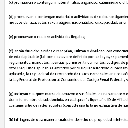
(c) promuevan o contengan material falso, engañoso, calumnioso o dif
(d) promuevan o contengan material o actividades de odio, hostigamient
motivos de raza, color, sexo, religión, nacionalidad, discapacidad, orien
(e) promuevan o realicen actividades ilegales;
(f) están dirigidos a niños o recopilan, utilizan o divulgan, con cono
de edad aplicable (tal como estuviere definido por las leyes, reglament
reglamentos, mandatos, licencias, permisos, lineamientos, códigos de pr
otros requisitos aplicables emitidos por cualquier autoridad gubername
aplicable, la Ley Federal de Protección de Datos Personales en Posesión
la Ley Federal de Protección al Consumidor, el Código Penal Federal y
(g) incluyan cualquier marca de Amazon o sus filiales, o una variante o
dominio, nombre de subdominio, en cualquier “etiqueta” o ID de Afilia
cualquier sitio de redes sociales (consulte una lista no exhaustiva de 
(h) infringen, de otra manera, cualquier derecho de propiedad intelectu