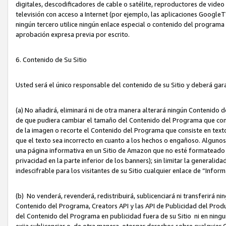
digitales, descodificadores de cable o satélite, reproductores de vide
televisión con acceso a Internet (por ejemplo, las aplicaciones GoogleTV,
ningún tercero utilice ningún enlace especial o contenido del program
aprobación expresa previa por escrito.
6. Contenido de Su Sitio
Usted será el único responsable del contenido de su Sitio y deberá gar
(a) No añadirá, eliminará ni de otra manera alterará ningún Contenido 
de que pudiera cambiar el tamaño del Contenido del Programa que con
de la imagen o recorte el Contenido del Programa que consiste en texto
que el texto sea incorrecto en cuanto a los hechos o engañoso. Alguno
una página informativa en un Sitio de Amazon que no esté formateado c
privacidad en la parte inferior de los banners); sin limitar la generalidad
indescifrable para los visitantes de su Sitio cualquier enlace de “Infor
(b) No venderá, revenderá, redistribuirá, sublicenciará ni transferirá n
Contenido del Programa, Creators API y las API de Publicidad del Product
del Contenido del Programa en publicidad fuera de su Sitio ni en ninguna
exija sublicenciar o, de otra manera, otorgar derechos sobre cualquier