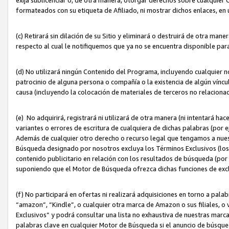
formateados con su etiqueta de Afiliado, ni mostrar dichos enlaces, en u
(c) Retirará sin dilación de su Sitio y eliminará o destruirá de otra m
respecto al cual le notifiquemos que ya no se encuentra disponible par
(d) No utilizará ningún Contenido del Programa, incluyendo cualquier
patrocinio de alguna persona o compañía o la existencia de algún víncul
causa (incluyendo la colocación de materiales de terceros no relacion
(e) No adquirirá, registrará ni utilizará de otra manera (ni intentará h
variantes o errores de escritura de cualquiera de dichas palabras (po
Además de cualquier otro derecho o recurso legal que tengamos a nuest
Búsqueda designado por nosotros excluya los Términos Exclusivos (los c
contenido publicitario en relación con los resultados de búsqueda (por 
suponiendo que el Motor de Búsqueda ofrezca dichas funciones de exc
(f) No participará en ofertas ni realizará adquisiciones en torno a pala
“amazon”, “Kindle”, o cualquier otra marca de Amazon o sus filiales, o 
Exclusivos” y podrá consultar una lista no exhaustiva de nuestras marc
palabras clave en cualquier Motor de Búsqueda si el anuncio de búsqu