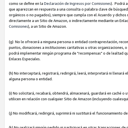
como se define en la
Declaración de Ingresos por Comisiones
). Podrá 
que aparezcan en respuesta a una consulta o palabra clave de búsqueda 
orgánicos o no pagados), siempre que cumpla con el Acuerdo y dichos r
directamente a un Sitio de Amazon, o indirectamente mediante un Enlac
Comisiones
), a un Sitio de Amazon.
(g) No le ofrecerá a ninguna persona o entidad contraprestación, reco
puntos, donaciones a instituciones caritativas u otras organizaciones, o
podrá implementar ningún programa de "recompensas" o de lealtad que i
Enlaces Especiales.
(h) No interceptará, registrará, redirigirá, leerá, interpretará ni llena
alguna persona o entidad.
(i) No solicitará, recabará, obtendrá, almacenará, guardará en caché o 
utilicen en relación con cualquier Sitio de Amazon (incluyendo cualesq
(j) No modificará, redirigirá, suprimirá ni sustituirá el funcionamiento 
(k) No realizará ningún pedido ni participará en otras transacciones de