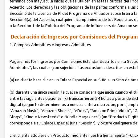
términos con mayúscula inicial que se utilicen en estas Políticas del Pr
Acuerdo. Los derechos y las obligaciones de las partes conforme a las S
Sección 3 de la Licencia de PI del Programa de Afiliados subsistirán a l
Sección 6(a) del Acuerdo, cualquier incumplimiento de los Requisitos de
o la Sección 1 de la Política del Programa de Influencers de Amazon se
Declaración de Ingresos por Comisiones del Programa
1. Compras Admisibles e Ingresos Admisibles
Pagaremos los Ingresos por Comisiones Estándar descritos en la Secció
Admisibles”, las cuales (con sujeción a las exclusiones descritas en est
(a) un cliente hace clic en un Enlace Especial en su Sitio a un Sitio de Am
(b) durante una única sesión, la cual se considera que inicia cuando el c
entre las siguientes opciones: (x) transcurrieron 24 horas a partir de di
digital (según lo determinemos a nuestra entera discreción; por ejem
“Amazon Music”, “Amazon Shorts”, “eDocs”, “Amazon Prime Video”, “G
Blogs”, “Kindle Newsfeeds” o “Kindle Magazines”) (un “Producto Digital”)
corresponde a su Enlace Especial (una “Sesión”), y ocurre cualquiera de 
c. el cliente adquiere un Producto mediante nuestra herramienta 1-Click