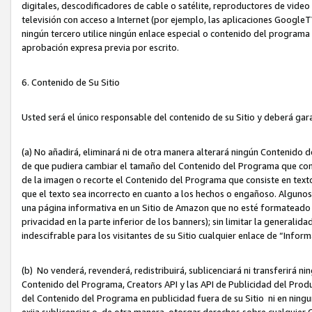
digitales, descodificadores de cable o satélite, reproductores de vide
televisión con acceso a Internet (por ejemplo, las aplicaciones GoogleTV,
ningún tercero utilice ningún enlace especial o contenido del program
aprobación expresa previa por escrito.
6. Contenido de Su Sitio
Usted será el único responsable del contenido de su Sitio y deberá gar
(a) No añadirá, eliminará ni de otra manera alterará ningún Contenido 
de que pudiera cambiar el tamaño del Contenido del Programa que con
de la imagen o recorte el Contenido del Programa que consiste en texto
que el texto sea incorrecto en cuanto a los hechos o engañoso. Alguno
una página informativa en un Sitio de Amazon que no esté formateado c
privacidad en la parte inferior de los banners); sin limitar la generalidad
indescifrable para los visitantes de su Sitio cualquier enlace de “Infor
(b) No venderá, revenderá, redistribuirá, sublicenciará ni transferirá n
Contenido del Programa, Creators API y las API de Publicidad del Product
del Contenido del Programa en publicidad fuera de su Sitio ni en ninguna
exija sublicenciar o, de otra manera, otorgar derechos sobre cualquier