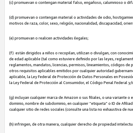
(c) promuevan o contengan material falso, engañoso, calumnioso o dif
(d) promuevan o contengan material o actividades de odio, hostigamient
motivos de raza, color, sexo, religión, nacionalidad, discapacidad, orien
(e) promuevan o realicen actividades ilegales;
(f) están dirigidos a niños o recopilan, utilizan o divulgan, con cono
de edad aplicable (tal como estuviere definido por las leyes, reglament
reglamentos, mandatos, licencias, permisos, lineamientos, códigos de pr
otros requisitos aplicables emitidos por cualquier autoridad gubername
aplicable, la Ley Federal de Protección de Datos Personales en Posesión
la Ley Federal de Protección al Consumidor, el Código Penal Federal y
(g) incluyan cualquier marca de Amazon o sus filiales, o una variante o
dominio, nombre de subdominio, en cualquier “etiqueta” o ID de Afilia
cualquier sitio de redes sociales (consulte una lista no exhaustiva de 
(h) infringen, de otra manera, cualquier derecho de propiedad intelectu