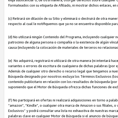
formateados con su etiqueta de Afiliado, ni mostrar dichos enlaces, en u
(c) Retirará sin dilación de su Sitio y eliminará o destruirá de otra m
respecto al cual le notifiquemos que ya no se encuentra disponible par
(d) No utilizará ningún Contenido del Programa, incluyendo cualquier
patrocinio de alguna persona o compañía o la existencia de algún víncul
causa (incluyendo la colocación de materiales de terceros no relacion
(e) No adquirirá, registrará ni utilizará de otra manera (ni intentará h
variantes o errores de escritura de cualquiera de dichas palabras (po
Además de cualquier otro derecho o recurso legal que tengamos a nuest
Búsqueda designado por nosotros excluya los Términos Exclusivos (los c
contenido publicitario en relación con los resultados de búsqueda (por 
suponiendo que el Motor de Búsqueda ofrezca dichas funciones de exc
(f) No participará en ofertas ni realizará adquisiciones en torno a pala
“amazon”, “Kindle”, o cualquier otra marca de Amazon o sus filiales, o 
Exclusivos” y podrá consultar una lista no exhaustiva de nuestras marc
palabras clave en cualquier Motor de Búsqueda si el anuncio de búsqu