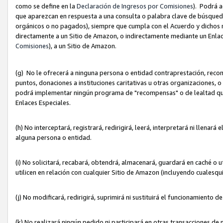
como se define en la
Declaración de Ingresos por Comisiones
). Podrá 
que aparezcan en respuesta a una consulta o palabra clave de búsqueda 
orgánicos o no pagados), siempre que cumpla con el Acuerdo y dichos r
directamente a un Sitio de Amazon, o indirectamente mediante un Enlac
Comisiones
), a un Sitio de Amazon.
(g) No le ofrecerá a ninguna persona o entidad contraprestación, reco
puntos, donaciones a instituciones caritativas u otras organizaciones, o
podrá implementar ningún programa de "recompensas" o de lealtad que i
Enlaces Especiales.
(h) No interceptará, registrará, redirigirá, leerá, interpretará ni llena
alguna persona o entidad.
(i) No solicitará, recabará, obtendrá, almacenará, guardará en caché o 
utilicen en relación con cualquier Sitio de Amazon (incluyendo cualesq
(j) No modificará, redirigirá, suprimirá ni sustituirá el funcionamiento 
(k) No realizará ningún pedido ni participará en otras transacciones de