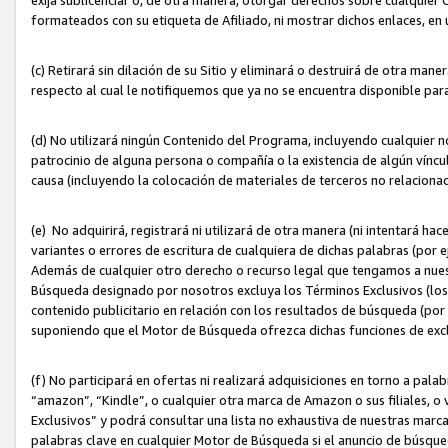
formateados con su etiqueta de Afiliado, ni mostrar dichos enlaces, en u
(c) Retirará sin dilación de su Sitio y eliminará o destruirá de otra m
respecto al cual le notifiquemos que ya no se encuentra disponible par
(d) No utilizará ningún Contenido del Programa, incluyendo cualquier
patrocinio de alguna persona o compañía o la existencia de algún víncul
causa (incluyendo la colocación de materiales de terceros no relacion
(e) No adquirirá, registrará ni utilizará de otra manera (ni intentará h
variantes o errores de escritura de cualquiera de dichas palabras (po
Además de cualquier otro derecho o recurso legal que tengamos a nuest
Búsqueda designado por nosotros excluya los Términos Exclusivos (los c
contenido publicitario en relación con los resultados de búsqueda (por 
suponiendo que el Motor de Búsqueda ofrezca dichas funciones de exc
(f) No participará en ofertas ni realizará adquisiciones en torno a pala
“amazon”, “Kindle”, o cualquier otra marca de Amazon o sus filiales, o 
Exclusivos” y podrá consultar una lista no exhaustiva de nuestras marc
palabras clave en cualquier Motor de Búsqueda si el anuncio de búsqu