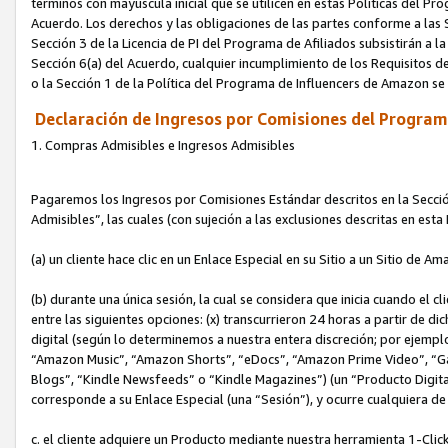
términos con mayúscula inicial que se utilicen en estas Políticas del Pr
Acuerdo. Los derechos y las obligaciones de las partes conforme a las S
Sección 3 de la Licencia de PI del Programa de Afiliados subsistirán a l
Sección 6(a) del Acuerdo, cualquier incumplimiento de los Requisitos de
o la Sección 1 de la Política del Programa de Influencers de Amazon se
Declaración de Ingresos por Comisiones del Programa
1. Compras Admisibles e Ingresos Admisibles
Pagaremos los Ingresos por Comisiones Estándar descritos en la Secció
Admisibles”, las cuales (con sujeción a las exclusiones descritas en est
(a) un cliente hace clic en un Enlace Especial en su Sitio a un Sitio de Am
(b) durante una única sesión, la cual se considera que inicia cuando el c
entre las siguientes opciones: (x) transcurrieron 24 horas a partir de di
digital (según lo determinemos a nuestra entera discreción; por ejem
“Amazon Music”, “Amazon Shorts”, “eDocs”, “Amazon Prime Video”, “G
Blogs”, “Kindle Newsfeeds” o “Kindle Magazines”) (un “Producto Digital”)
corresponde a su Enlace Especial (una “Sesión”), y ocurre cualquiera de 
c. el cliente adquiere un Producto mediante nuestra herramienta 1-Click