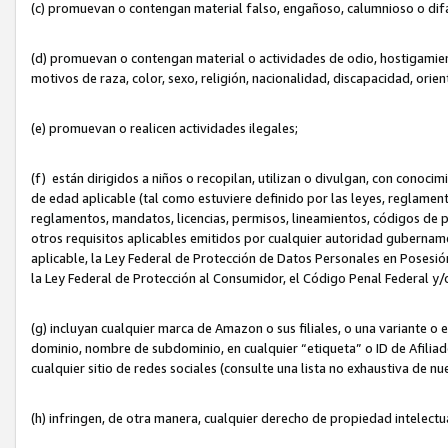
(c) promuevan o contengan material falso, engañoso, calumnioso o dif
(d) promuevan o contengan material o actividades de odio, hostigamient
motivos de raza, color, sexo, religión, nacionalidad, discapacidad, orien
(e) promuevan o realicen actividades ilegales;
(f) están dirigidos a niños o recopilan, utilizan o divulgan, con cono
de edad aplicable (tal como estuviere definido por las leyes, reglament
reglamentos, mandatos, licencias, permisos, lineamientos, códigos de pr
otros requisitos aplicables emitidos por cualquier autoridad gubername
aplicable, la Ley Federal de Protección de Datos Personales en Posesión
la Ley Federal de Protección al Consumidor, el Código Penal Federal y
(g) incluyan cualquier marca de Amazon o sus filiales, o una variante o
dominio, nombre de subdominio, en cualquier “etiqueta” o ID de Afilia
cualquier sitio de redes sociales (consulte una lista no exhaustiva de 
(h) infringen, de otra manera, cualquier derecho de propiedad intelectu