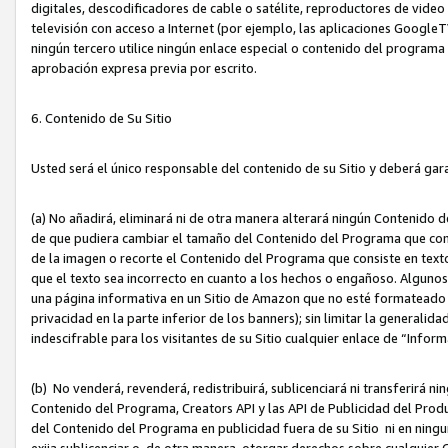
digitales, descodificadores de cable o satélite, reproductores de vide
televisión con acceso a Internet (por ejemplo, las aplicaciones GoogleTV,
ningún tercero utilice ningún enlace especial o contenido del program
aprobación expresa previa por escrito.
6. Contenido de Su Sitio
Usted será el único responsable del contenido de su Sitio y deberá gar
(a) No añadirá, eliminará ni de otra manera alterará ningún Contenido 
de que pudiera cambiar el tamaño del Contenido del Programa que con
de la imagen o recorte el Contenido del Programa que consiste en texto
que el texto sea incorrecto en cuanto a los hechos o engañoso. Alguno
una página informativa en un Sitio de Amazon que no esté formateado c
privacidad en la parte inferior de los banners); sin limitar la generalidad
indescifrable para los visitantes de su Sitio cualquier enlace de “Infor
(b) No venderá, revenderá, redistribuirá, sublicenciará ni transferirá n
Contenido del Programa, Creators API y las API de Publicidad del Product
del Contenido del Programa en publicidad fuera de su Sitio ni en ninguna
exija sublicenciar o, de otra manera, otorgar derechos sobre cualquier