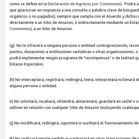
como se define en la
Declaración de Ingresos por Comisiones
). Podrá 
que aparezcan en respuesta a una consulta o palabra clave de búsqueda 
orgánicos o no pagados), siempre que cumpla con el Acuerdo y dichos r
directamente a un Sitio de Amazon, o indirectamente mediante un Enlac
Comisiones
), a un Sitio de Amazon.
(g) No le ofrecerá a ninguna persona o entidad contraprestación, reco
puntos, donaciones a instituciones caritativas u otras organizaciones, o
podrá implementar ningún programa de "recompensas" o de lealtad que i
Enlaces Especiales.
(h) No interceptará, registrará, redirigirá, leerá, interpretará ni llena
alguna persona o entidad.
(i) No solicitará, recabará, obtendrá, almacenará, guardará en caché o 
utilicen en relación con cualquier Sitio de Amazon (incluyendo cualesq
(j) No modificará, redirigirá, suprimirá ni sustituirá el funcionamiento 
(k) No realizará ningún pedido ni participará en otras transacciones de