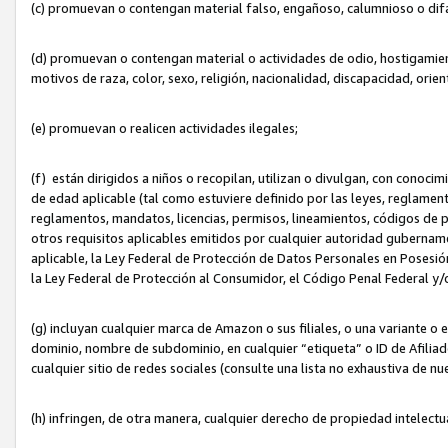
(c) promuevan o contengan material falso, engañoso, calumnioso o dif
(d) promuevan o contengan material o actividades de odio, hostigamient
motivos de raza, color, sexo, religión, nacionalidad, discapacidad, orien
(e) promuevan o realicen actividades ilegales;
(f) están dirigidos a niños o recopilan, utilizan o divulgan, con cono
de edad aplicable (tal como estuviere definido por las leyes, reglament
reglamentos, mandatos, licencias, permisos, lineamientos, códigos de pr
otros requisitos aplicables emitidos por cualquier autoridad gubername
aplicable, la Ley Federal de Protección de Datos Personales en Posesión
la Ley Federal de Protección al Consumidor, el Código Penal Federal y
(g) incluyan cualquier marca de Amazon o sus filiales, o una variante o
dominio, nombre de subdominio, en cualquier “etiqueta” o ID de Afilia
cualquier sitio de redes sociales (consulte una lista no exhaustiva de 
(h) infringen, de otra manera, cualquier derecho de propiedad intelectu