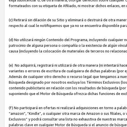
formateados con su etiqueta de Afiliado, ni mostrar dichos enlaces, en u
(c) Retirará sin dilación de su Sitio y eliminará o destruirá de otra m
respecto al cual le notifiquemos que ya no se encuentra disponible par
(d) No utilizará ningún Contenido del Programa, incluyendo cualquier
patrocinio de alguna persona o compañía o la existencia de algún víncul
causa (incluyendo la colocación de materiales de terceros no relacion
(e) No adquirirá, registrará ni utilizará de otra manera (ni intentará h
variantes o errores de escritura de cualquiera de dichas palabras (po
Además de cualquier otro derecho o recurso legal que tengamos a nuest
Búsqueda designado por nosotros excluya los Términos Exclusivos (los c
contenido publicitario en relación con los resultados de búsqueda (por 
suponiendo que el Motor de Búsqueda ofrezca dichas funciones de exc
(f) No participará en ofertas ni realizará adquisiciones en torno a pala
“amazon”, “Kindle”, o cualquier otra marca de Amazon o sus filiales, o 
Exclusivos” y podrá consultar una lista no exhaustiva de nuestras marc
palabras clave en cualquier Motor de Búsqueda si el anuncio de búsqu