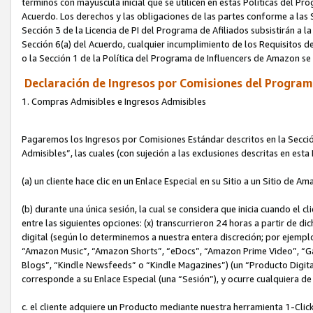
términos con mayúscula inicial que se utilicen en estas Políticas del Pr
Acuerdo. Los derechos y las obligaciones de las partes conforme a las S
Sección 3 de la Licencia de PI del Programa de Afiliados subsistirán a l
Sección 6(a) del Acuerdo, cualquier incumplimiento de los Requisitos de
o la Sección 1 de la Política del Programa de Influencers de Amazon se
Declaración de Ingresos por Comisiones del Programa
1. Compras Admisibles e Ingresos Admisibles
Pagaremos los Ingresos por Comisiones Estándar descritos en la Secció
Admisibles”, las cuales (con sujeción a las exclusiones descritas en est
(a) un cliente hace clic en un Enlace Especial en su Sitio a un Sitio de Am
(b) durante una única sesión, la cual se considera que inicia cuando el c
entre las siguientes opciones: (x) transcurrieron 24 horas a partir de di
digital (según lo determinemos a nuestra entera discreción; por ejem
“Amazon Music”, “Amazon Shorts”, “eDocs”, “Amazon Prime Video”, “G
Blogs”, “Kindle Newsfeeds” o “Kindle Magazines”) (un “Producto Digital”)
corresponde a su Enlace Especial (una “Sesión”), y ocurre cualquiera de 
c. el cliente adquiere un Producto mediante nuestra herramienta 1-Click