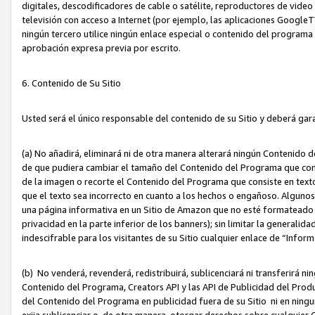
digitales, descodificadores de cable o satélite, reproductores de vide
televisión con acceso a Internet (por ejemplo, las aplicaciones GoogleTV,
ningún tercero utilice ningún enlace especial o contenido del program
aprobación expresa previa por escrito.
6. Contenido de Su Sitio
Usted será el único responsable del contenido de su Sitio y deberá gar
(a) No añadirá, eliminará ni de otra manera alterará ningún Contenido 
de que pudiera cambiar el tamaño del Contenido del Programa que con
de la imagen o recorte el Contenido del Programa que consiste en texto
que el texto sea incorrecto en cuanto a los hechos o engañoso. Alguno
una página informativa en un Sitio de Amazon que no esté formateado c
privacidad en la parte inferior de los banners); sin limitar la generalidad
indescifrable para los visitantes de su Sitio cualquier enlace de “Infor
(b) No venderá, revenderá, redistribuirá, sublicenciará ni transferirá n
Contenido del Programa, Creators API y las API de Publicidad del Product
del Contenido del Programa en publicidad fuera de su Sitio ni en ninguna
exija sublicenciar o, de otra manera, otorgar derechos sobre cualquier