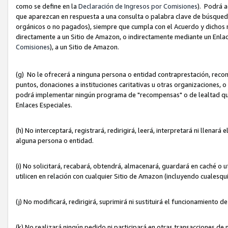
como se define en la
Declaración de Ingresos por Comisiones
). Podrá 
que aparezcan en respuesta a una consulta o palabra clave de búsqueda 
orgánicos o no pagados), siempre que cumpla con el Acuerdo y dichos r
directamente a un Sitio de Amazon, o indirectamente mediante un Enlac
Comisiones
), a un Sitio de Amazon.
(g) No le ofrecerá a ninguna persona o entidad contraprestación, reco
puntos, donaciones a instituciones caritativas u otras organizaciones, o
podrá implementar ningún programa de "recompensas" o de lealtad que i
Enlaces Especiales.
(h) No interceptará, registrará, redirigirá, leerá, interpretará ni llena
alguna persona o entidad.
(i) No solicitará, recabará, obtendrá, almacenará, guardará en caché o 
utilicen en relación con cualquier Sitio de Amazon (incluyendo cualesq
(j) No modificará, redirigirá, suprimirá ni sustituirá el funcionamiento 
(k) No realizará ningún pedido ni participará en otras transacciones de