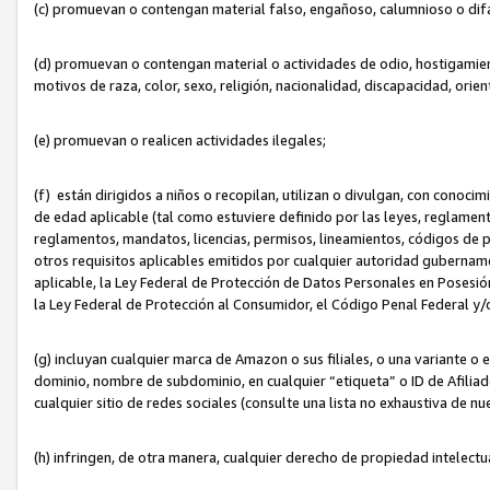
(c) promuevan o contengan material falso, engañoso, calumnioso o dif
(d) promuevan o contengan material o actividades de odio, hostigamient
motivos de raza, color, sexo, religión, nacionalidad, discapacidad, orien
(e) promuevan o realicen actividades ilegales;
(f) están dirigidos a niños o recopilan, utilizan o divulgan, con cono
de edad aplicable (tal como estuviere definido por las leyes, reglament
reglamentos, mandatos, licencias, permisos, lineamientos, códigos de pr
otros requisitos aplicables emitidos por cualquier autoridad gubername
aplicable, la Ley Federal de Protección de Datos Personales en Posesión
la Ley Federal de Protección al Consumidor, el Código Penal Federal y
(g) incluyan cualquier marca de Amazon o sus filiales, o una variante o
dominio, nombre de subdominio, en cualquier “etiqueta” o ID de Afilia
cualquier sitio de redes sociales (consulte una lista no exhaustiva de 
(h) infringen, de otra manera, cualquier derecho de propiedad intelectu