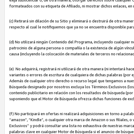
formateados con su etiqueta de Afiliado, ni mostrar dichos enlaces, en u
(c) Retirará sin dilación de su Sitio y eliminará o destruirá de otra m
respecto al cual le notifiquemos que ya no se encuentra disponible par
(d) No utilizará ningún Contenido del Programa, incluyendo cualquier
patrocinio de alguna persona o compañía o la existencia de algún víncul
causa (incluyendo la colocación de materiales de terceros no relacion
(e) No adquirirá, registrará ni utilizará de otra manera (ni intentará h
variantes o errores de escritura de cualquiera de dichas palabras (po
Además de cualquier otro derecho o recurso legal que tengamos a nuest
Búsqueda designado por nosotros excluya los Términos Exclusivos (los c
contenido publicitario en relación con los resultados de búsqueda (por 
suponiendo que el Motor de Búsqueda ofrezca dichas funciones de exc
(f) No participará en ofertas ni realizará adquisiciones en torno a pala
“amazon”, “Kindle”, o cualquier otra marca de Amazon o sus filiales, o 
Exclusivos” y podrá consultar una lista no exhaustiva de nuestras marc
palabras clave en cualquier Motor de Búsqueda si el anuncio de búsqu