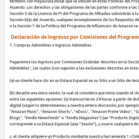
términos con mayúscula inicial que se utilicen en estas Políticas del Pr
Acuerdo. Los derechos y las obligaciones de las partes conforme a las S
Sección 3 de la Licencia de PI del Programa de Afiliados subsistirán a l
Sección 6(a) del Acuerdo, cualquier incumplimiento de los Requisitos de
o la Sección 1 de la Política del Programa de Influencers de Amazon se
Declaración de Ingresos por Comisiones del Programa
1. Compras Admisibles e Ingresos Admisibles
Pagaremos los Ingresos por Comisiones Estándar descritos en la Secció
Admisibles”, las cuales (con sujeción a las exclusiones descritas en est
(a) un cliente hace clic en un Enlace Especial en su Sitio a un Sitio de Am
(b) durante una única sesión, la cual se considera que inicia cuando el c
entre las siguientes opciones: (x) transcurrieron 24 horas a partir de di
digital (según lo determinemos a nuestra entera discreción; por ejem
“Amazon Music”, “Amazon Shorts”, “eDocs”, “Amazon Prime Video”, “G
Blogs”, “Kindle Newsfeeds” o “Kindle Magazines”) (un “Producto Digital”)
corresponde a su Enlace Especial (una “Sesión”), y ocurre cualquiera de 
c. el cliente adquiere un Producto mediante nuestra herramienta 1-Click