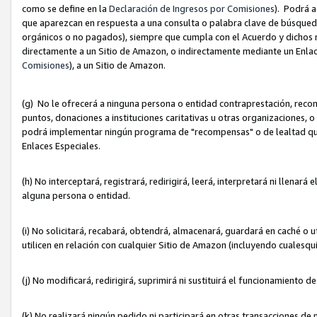
como se define en la
Declaración de Ingresos por Comisiones
). Podrá 
que aparezcan en respuesta a una consulta o palabra clave de búsqueda 
orgánicos o no pagados), siempre que cumpla con el Acuerdo y dichos r
directamente a un Sitio de Amazon, o indirectamente mediante un Enlac
Comisiones
), a un Sitio de Amazon.
(g) No le ofrecerá a ninguna persona o entidad contraprestación, reco
puntos, donaciones a instituciones caritativas u otras organizaciones, o
podrá implementar ningún programa de "recompensas" o de lealtad que i
Enlaces Especiales.
(h) No interceptará, registrará, redirigirá, leerá, interpretará ni llena
alguna persona o entidad.
(i) No solicitará, recabará, obtendrá, almacenará, guardará en caché o 
utilicen en relación con cualquier Sitio de Amazon (incluyendo cualesq
(j) No modificará, redirigirá, suprimirá ni sustituirá el funcionamiento 
(k) No realizará ningún pedido ni participará en otras transacciones de