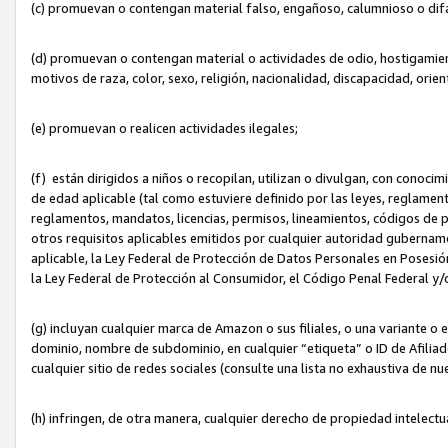
(c) promuevan o contengan material falso, engañoso, calumnioso o dif
(d) promuevan o contengan material o actividades de odio, hostigamient
motivos de raza, color, sexo, religión, nacionalidad, discapacidad, orien
(e) promuevan o realicen actividades ilegales;
(f) están dirigidos a niños o recopilan, utilizan o divulgan, con cono
de edad aplicable (tal como estuviere definido por las leyes, reglament
reglamentos, mandatos, licencias, permisos, lineamientos, códigos de pr
otros requisitos aplicables emitidos por cualquier autoridad gubername
aplicable, la Ley Federal de Protección de Datos Personales en Posesión
la Ley Federal de Protección al Consumidor, el Código Penal Federal y
(g) incluyan cualquier marca de Amazon o sus filiales, o una variante o
dominio, nombre de subdominio, en cualquier “etiqueta” o ID de Afilia
cualquier sitio de redes sociales (consulte una lista no exhaustiva de 
(h) infringen, de otra manera, cualquier derecho de propiedad intelectu