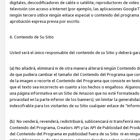
digitales, descodificadores de cable o satélite, reproductores de vide
televisión con acceso a Internet (por ejemplo, las aplicaciones GoogleTV,
ningún tercero utilice ningún enlace especial o contenido del program
aprobación expresa previa por escrito.
6. Contenido de Su Sitio
Usted será el único responsable del contenido de su Sitio y deberá gar
(a) No añadirá, eliminará ni de otra manera alterará ningún Contenido 
de que pudiera cambiar el tamaño del Contenido del Programa que con
de la imagen o recorte el Contenido del Programa que consiste en texto
que el texto sea incorrecto en cuanto a los hechos o engañoso. Alguno
una página informativa en un Sitio de Amazon que no esté formateado c
privacidad en la parte inferior de los banners); sin limitar la generalidad
indescifrable para los visitantes de su Sitio cualquier enlace de “Infor
(b) No venderá, revenderá, redistribuirá, sublicenciará ni transferirá n
Contenido del Programa, Creators API y las API de Publicidad del Product
del Contenido del Programa en publicidad fuera de su Sitio ni en ninguna
exija sublicenciar o, de otra manera, otorgar derechos sobre cualquier