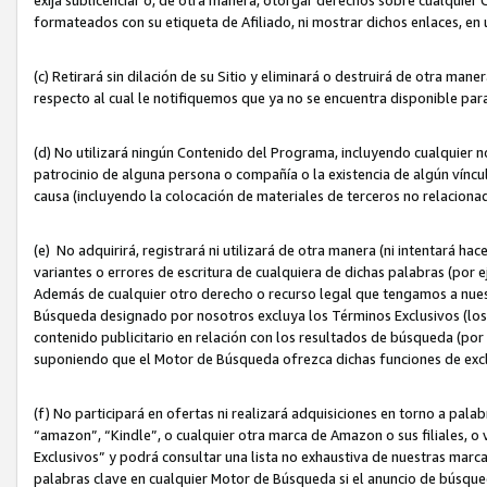
formateados con su etiqueta de Afiliado, ni mostrar dichos enlaces, en u
(c) Retirará sin dilación de su Sitio y eliminará o destruirá de otra m
respecto al cual le notifiquemos que ya no se encuentra disponible par
(d) No utilizará ningún Contenido del Programa, incluyendo cualquier
patrocinio de alguna persona o compañía o la existencia de algún víncul
causa (incluyendo la colocación de materiales de terceros no relacion
(e) No adquirirá, registrará ni utilizará de otra manera (ni intentará h
variantes o errores de escritura de cualquiera de dichas palabras (po
Además de cualquier otro derecho o recurso legal que tengamos a nuest
Búsqueda designado por nosotros excluya los Términos Exclusivos (los c
contenido publicitario en relación con los resultados de búsqueda (por 
suponiendo que el Motor de Búsqueda ofrezca dichas funciones de exc
(f) No participará en ofertas ni realizará adquisiciones en torno a pala
“amazon”, “Kindle”, o cualquier otra marca de Amazon o sus filiales, o 
Exclusivos” y podrá consultar una lista no exhaustiva de nuestras marc
palabras clave en cualquier Motor de Búsqueda si el anuncio de búsqu