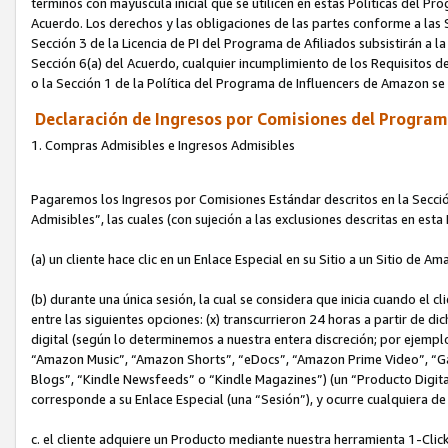
términos con mayúscula inicial que se utilicen en estas Políticas del Pr
Acuerdo. Los derechos y las obligaciones de las partes conforme a las S
Sección 3 de la Licencia de PI del Programa de Afiliados subsistirán a l
Sección 6(a) del Acuerdo, cualquier incumplimiento de los Requisitos de
o la Sección 1 de la Política del Programa de Influencers de Amazon se
Declaración de Ingresos por Comisiones del Programa
1. Compras Admisibles e Ingresos Admisibles
Pagaremos los Ingresos por Comisiones Estándar descritos en la Secció
Admisibles”, las cuales (con sujeción a las exclusiones descritas en est
(a) un cliente hace clic en un Enlace Especial en su Sitio a un Sitio de Am
(b) durante una única sesión, la cual se considera que inicia cuando el c
entre las siguientes opciones: (x) transcurrieron 24 horas a partir de di
digital (según lo determinemos a nuestra entera discreción; por ejem
“Amazon Music”, “Amazon Shorts”, “eDocs”, “Amazon Prime Video”, “G
Blogs”, “Kindle Newsfeeds” o “Kindle Magazines”) (un “Producto Digital”)
corresponde a su Enlace Especial (una “Sesión”), y ocurre cualquiera de 
c. el cliente adquiere un Producto mediante nuestra herramienta 1-Click