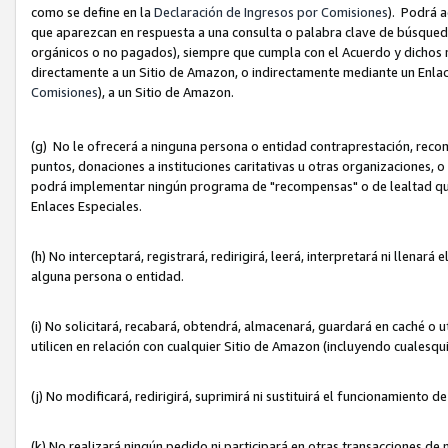
como se define en la
Declaración de Ingresos por Comisiones
). Podrá 
que aparezcan en respuesta a una consulta o palabra clave de búsqueda 
orgánicos o no pagados), siempre que cumpla con el Acuerdo y dichos r
directamente a un Sitio de Amazon, o indirectamente mediante un Enlac
Comisiones
), a un Sitio de Amazon.
(g) No le ofrecerá a ninguna persona o entidad contraprestación, reco
puntos, donaciones a instituciones caritativas u otras organizaciones, o
podrá implementar ningún programa de "recompensas" o de lealtad que i
Enlaces Especiales.
(h) No interceptará, registrará, redirigirá, leerá, interpretará ni llena
alguna persona o entidad.
(i) No solicitará, recabará, obtendrá, almacenará, guardará en caché o 
utilicen en relación con cualquier Sitio de Amazon (incluyendo cualesq
(j) No modificará, redirigirá, suprimirá ni sustituirá el funcionamiento 
(k) No realizará ningún pedido ni participará en otras transacciones de