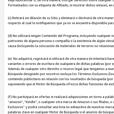
formateados con su etiqueta de Afiliado, ni mostrar dichos enlaces, en u
(c) Retirará sin dilación de su Sitio y eliminará o destruirá de otra m
respecto al cual le notifiquemos que ya no se encuentra disponible par
(d) No utilizará ningún Contenido del Programa, incluyendo cualquier
patrocinio de alguna persona o compañía o la existencia de algún víncul
causa (incluyendo la colocación de materiales de terceros no relacion
(e) No adquirirá, registrará ni utilizará de otra manera (ni intentará h
variantes o errores de escritura de cualquiera de dichas palabras (po
Además de cualquier otro derecho o recurso legal que tengamos a nuest
Búsqueda designado por nosotros excluya los Términos Exclusivos (los c
contenido publicitario en relación con los resultados de búsqueda (por 
suponiendo que el Motor de Búsqueda ofrezca dichas funciones de exc
(f) No participará en ofertas ni realizará adquisiciones en torno a pala
“amazon”, “Kindle”, o cualquier otra marca de Amazon o sus filiales, o 
Exclusivos” y podrá consultar una lista no exhaustiva de nuestras marc
palabras clave en cualquier Motor de Búsqueda si el anuncio de búsqu