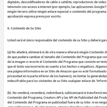
digitales, descodificadores de cable o satélite, reproductores de vide
televisión con acceso a Internet (por ejemplo, las aplicaciones GoogleTV,
ningún tercero utilice ningún enlace especial o contenido del program
aprobación expresa previa por escrito.
6. Contenido de Su Sitio
Usted será el único responsable del contenido de su Sitio y deberá gar
(a) No añadirá, eliminará ni de otra manera alterará ningún Contenido 
de que pudiera cambiar el tamaño del Contenido del Programa que con
de la imagen o recorte el Contenido del Programa que consiste en texto
que el texto sea incorrecto en cuanto a los hechos o engañoso. Alguno
una página informativa en un Sitio de Amazon que no esté formateado c
privacidad en la parte inferior de los banners); sin limitar la generalidad
indescifrable para los visitantes de su Sitio cualquier enlace de “Infor
(b) No venderá, revenderá, redistribuirá, sublicenciará ni transferirá n
Contenido del Programa, Creators API y las API de Publicidad del Product
del Contenido del Programa en publicidad fuera de su Sitio ni en ninguna
exija sublicenciar o, de otra manera, otorgar derechos sobre cualquier