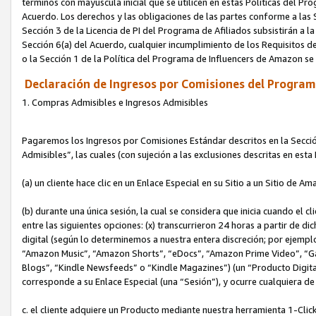
términos con mayúscula inicial que se utilicen en estas Políticas del Pr
Acuerdo. Los derechos y las obligaciones de las partes conforme a las S
Sección 3 de la Licencia de PI del Programa de Afiliados subsistirán a l
Sección 6(a) del Acuerdo, cualquier incumplimiento de los Requisitos de
o la Sección 1 de la Política del Programa de Influencers de Amazon se
Declaración de Ingresos por Comisiones del Programa
1. Compras Admisibles e Ingresos Admisibles
Pagaremos los Ingresos por Comisiones Estándar descritos en la Secció
Admisibles”, las cuales (con sujeción a las exclusiones descritas en est
(a) un cliente hace clic en un Enlace Especial en su Sitio a un Sitio de Am
(b) durante una única sesión, la cual se considera que inicia cuando el c
entre las siguientes opciones: (x) transcurrieron 24 horas a partir de di
digital (según lo determinemos a nuestra entera discreción; por ejem
“Amazon Music”, “Amazon Shorts”, “eDocs”, “Amazon Prime Video”, “G
Blogs”, “Kindle Newsfeeds” o “Kindle Magazines”) (un “Producto Digital”)
corresponde a su Enlace Especial (una “Sesión”), y ocurre cualquiera de 
c. el cliente adquiere un Producto mediante nuestra herramienta 1-Click