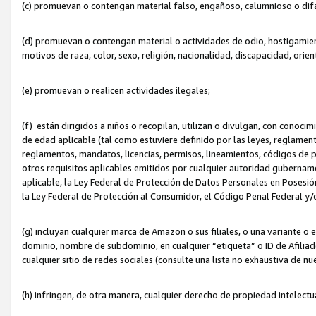
(c) promuevan o contengan material falso, engañoso, calumnioso o dif
(d) promuevan o contengan material o actividades de odio, hostigamient
motivos de raza, color, sexo, religión, nacionalidad, discapacidad, orien
(e) promuevan o realicen actividades ilegales;
(f) están dirigidos a niños o recopilan, utilizan o divulgan, con cono
de edad aplicable (tal como estuviere definido por las leyes, reglament
reglamentos, mandatos, licencias, permisos, lineamientos, códigos de pr
otros requisitos aplicables emitidos por cualquier autoridad gubername
aplicable, la Ley Federal de Protección de Datos Personales en Posesión
la Ley Federal de Protección al Consumidor, el Código Penal Federal y
(g) incluyan cualquier marca de Amazon o sus filiales, o una variante o
dominio, nombre de subdominio, en cualquier “etiqueta” o ID de Afilia
cualquier sitio de redes sociales (consulte una lista no exhaustiva de 
(h) infringen, de otra manera, cualquier derecho de propiedad intelectu