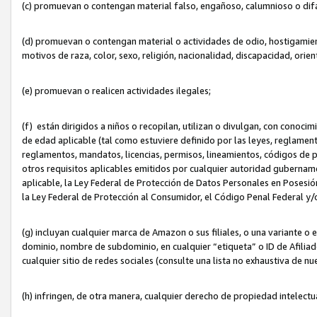
(c) promuevan o contengan material falso, engañoso, calumnioso o dif
(d) promuevan o contengan material o actividades de odio, hostigamient
motivos de raza, color, sexo, religión, nacionalidad, discapacidad, orien
(e) promuevan o realicen actividades ilegales;
(f) están dirigidos a niños o recopilan, utilizan o divulgan, con cono
de edad aplicable (tal como estuviere definido por las leyes, reglament
reglamentos, mandatos, licencias, permisos, lineamientos, códigos de pr
otros requisitos aplicables emitidos por cualquier autoridad gubername
aplicable, la Ley Federal de Protección de Datos Personales en Posesión
la Ley Federal de Protección al Consumidor, el Código Penal Federal y
(g) incluyan cualquier marca de Amazon o sus filiales, o una variante o
dominio, nombre de subdominio, en cualquier “etiqueta” o ID de Afilia
cualquier sitio de redes sociales (consulte una lista no exhaustiva de 
(h) infringen, de otra manera, cualquier derecho de propiedad intelectu