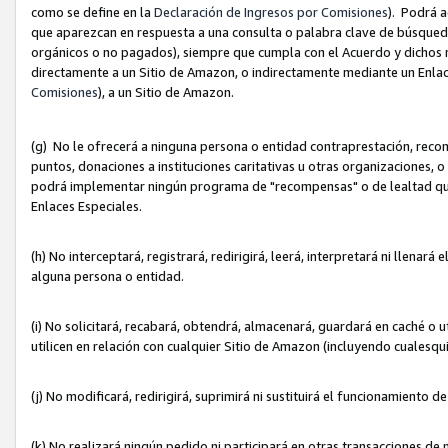
como se define en la
Declaración de Ingresos por Comisiones
). Podrá 
que aparezcan en respuesta a una consulta o palabra clave de búsqueda 
orgánicos o no pagados), siempre que cumpla con el Acuerdo y dichos r
directamente a un Sitio de Amazon, o indirectamente mediante un Enlac
Comisiones
), a un Sitio de Amazon.
(g) No le ofrecerá a ninguna persona o entidad contraprestación, reco
puntos, donaciones a instituciones caritativas u otras organizaciones, o
podrá implementar ningún programa de "recompensas" o de lealtad que i
Enlaces Especiales.
(h) No interceptará, registrará, redirigirá, leerá, interpretará ni llena
alguna persona o entidad.
(i) No solicitará, recabará, obtendrá, almacenará, guardará en caché o 
utilicen en relación con cualquier Sitio de Amazon (incluyendo cualesq
(j) No modificará, redirigirá, suprimirá ni sustituirá el funcionamiento 
(k) No realizará ningún pedido ni participará en otras transacciones de