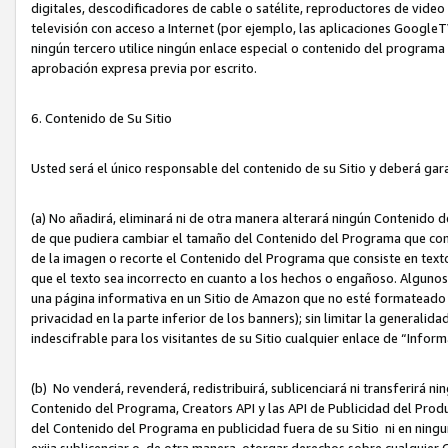
digitales, descodificadores de cable o satélite, reproductores de vide
televisión con acceso a Internet (por ejemplo, las aplicaciones GoogleTV,
ningún tercero utilice ningún enlace especial o contenido del program
aprobación expresa previa por escrito.
6. Contenido de Su Sitio
Usted será el único responsable del contenido de su Sitio y deberá gar
(a) No añadirá, eliminará ni de otra manera alterará ningún Contenido 
de que pudiera cambiar el tamaño del Contenido del Programa que con
de la imagen o recorte el Contenido del Programa que consiste en texto
que el texto sea incorrecto en cuanto a los hechos o engañoso. Alguno
una página informativa en un Sitio de Amazon que no esté formateado c
privacidad en la parte inferior de los banners); sin limitar la generalidad
indescifrable para los visitantes de su Sitio cualquier enlace de “Infor
(b) No venderá, revenderá, redistribuirá, sublicenciará ni transferirá n
Contenido del Programa, Creators API y las API de Publicidad del Product
del Contenido del Programa en publicidad fuera de su Sitio ni en ninguna
exija sublicenciar o, de otra manera, otorgar derechos sobre cualquier