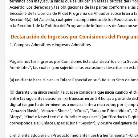
términos con mayúscula inicial que se utilicen en estas Políticas del Pr
Acuerdo. Los derechos y las obligaciones de las partes conforme a las S
Sección 3 de la Licencia de PI del Programa de Afiliados subsistirán a l
Sección 6(a) del Acuerdo, cualquier incumplimiento de los Requisitos de
o la Sección 1 de la Política del Programa de Influencers de Amazon se
Declaración de Ingresos por Comisiones del Programa
1. Compras Admisibles e Ingresos Admisibles
Pagaremos los Ingresos por Comisiones Estándar descritos en la Secció
Admisibles”, las cuales (con sujeción a las exclusiones descritas en est
(a) un cliente hace clic en un Enlace Especial en su Sitio a un Sitio de Am
(b) durante una única sesión, la cual se considera que inicia cuando el c
entre las siguientes opciones: (x) transcurrieron 24 horas a partir de di
digital (según lo determinemos a nuestra entera discreción; por ejem
“Amazon Music”, “Amazon Shorts”, “eDocs”, “Amazon Prime Video”, “G
Blogs”, “Kindle Newsfeeds” o “Kindle Magazines”) (un “Producto Digital”)
corresponde a su Enlace Especial (una “Sesión”), y ocurre cualquiera de 
c. el cliente adquiere un Producto mediante nuestra herramienta 1-Click