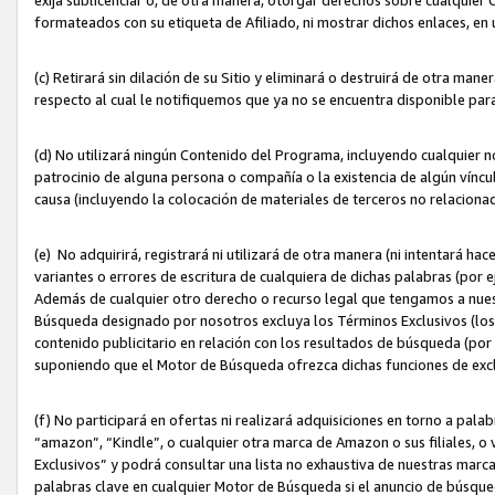
formateados con su etiqueta de Afiliado, ni mostrar dichos enlaces, en u
(c) Retirará sin dilación de su Sitio y eliminará o destruirá de otra m
respecto al cual le notifiquemos que ya no se encuentra disponible par
(d) No utilizará ningún Contenido del Programa, incluyendo cualquier
patrocinio de alguna persona o compañía o la existencia de algún víncul
causa (incluyendo la colocación de materiales de terceros no relacion
(e) No adquirirá, registrará ni utilizará de otra manera (ni intentará h
variantes o errores de escritura de cualquiera de dichas palabras (po
Además de cualquier otro derecho o recurso legal que tengamos a nuest
Búsqueda designado por nosotros excluya los Términos Exclusivos (los c
contenido publicitario en relación con los resultados de búsqueda (por 
suponiendo que el Motor de Búsqueda ofrezca dichas funciones de exc
(f) No participará en ofertas ni realizará adquisiciones en torno a pala
“amazon”, “Kindle”, o cualquier otra marca de Amazon o sus filiales, o 
Exclusivos” y podrá consultar una lista no exhaustiva de nuestras marc
palabras clave en cualquier Motor de Búsqueda si el anuncio de búsqu