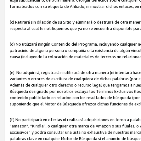
formateados con su etiqueta de Afiliado, ni mostrar dichos enlaces, en u
(c) Retirará sin dilación de su Sitio y eliminará o destruirá de otra m
respecto al cual le notifiquemos que ya no se encuentra disponible par
(d) No utilizará ningún Contenido del Programa, incluyendo cualquier
patrocinio de alguna persona o compañía o la existencia de algún víncul
causa (incluyendo la colocación de materiales de terceros no relacion
(e) No adquirirá, registrará ni utilizará de otra manera (ni intentará h
variantes o errores de escritura de cualquiera de dichas palabras (po
Además de cualquier otro derecho o recurso legal que tengamos a nuest
Búsqueda designado por nosotros excluya los Términos Exclusivos (los c
contenido publicitario en relación con los resultados de búsqueda (por 
suponiendo que el Motor de Búsqueda ofrezca dichas funciones de exc
(f) No participará en ofertas ni realizará adquisiciones en torno a pala
“amazon”, “Kindle”, o cualquier otra marca de Amazon o sus filiales, o 
Exclusivos” y podrá consultar una lista no exhaustiva de nuestras marc
palabras clave en cualquier Motor de Búsqueda si el anuncio de búsqu