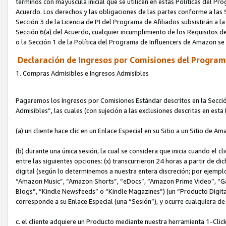
términos con mayúscula inicial que se utilicen en estas Políticas del Pr
Acuerdo. Los derechos y las obligaciones de las partes conforme a las S
Sección 3 de la Licencia de PI del Programa de Afiliados subsistirán a l
Sección 6(a) del Acuerdo, cualquier incumplimiento de los Requisitos de
o la Sección 1 de la Política del Programa de Influencers de Amazon se
Declaración de Ingresos por Comisiones del Programa
1. Compras Admisibles e Ingresos Admisibles
Pagaremos los Ingresos por Comisiones Estándar descritos en la Secció
Admisibles”, las cuales (con sujeción a las exclusiones descritas en est
(a) un cliente hace clic en un Enlace Especial en su Sitio a un Sitio de Am
(b) durante una única sesión, la cual se considera que inicia cuando el c
entre las siguientes opciones: (x) transcurrieron 24 horas a partir de di
digital (según lo determinemos a nuestra entera discreción; por ejem
“Amazon Music”, “Amazon Shorts”, “eDocs”, “Amazon Prime Video”, “G
Blogs”, “Kindle Newsfeeds” o “Kindle Magazines”) (un “Producto Digital”)
corresponde a su Enlace Especial (una “Sesión”), y ocurre cualquiera de 
c. el cliente adquiere un Producto mediante nuestra herramienta 1-Click