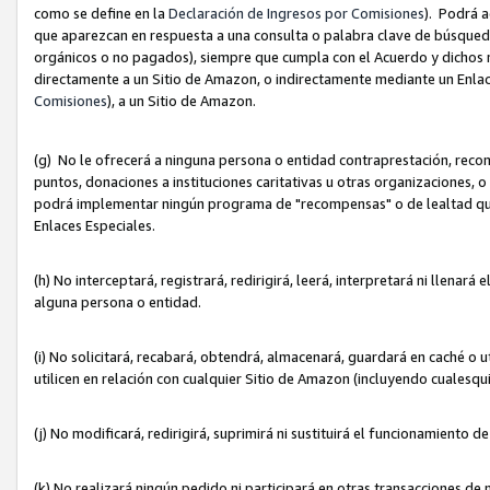
como se define en la
Declaración de Ingresos por Comisiones
). Podrá 
que aparezcan en respuesta a una consulta o palabra clave de búsqueda 
orgánicos o no pagados), siempre que cumpla con el Acuerdo y dichos r
directamente a un Sitio de Amazon, o indirectamente mediante un Enlac
Comisiones
), a un Sitio de Amazon.
(g) No le ofrecerá a ninguna persona o entidad contraprestación, reco
puntos, donaciones a instituciones caritativas u otras organizaciones, o
podrá implementar ningún programa de "recompensas" o de lealtad que i
Enlaces Especiales.
(h) No interceptará, registrará, redirigirá, leerá, interpretará ni llena
alguna persona o entidad.
(i) No solicitará, recabará, obtendrá, almacenará, guardará en caché o 
utilicen en relación con cualquier Sitio de Amazon (incluyendo cualesq
(j) No modificará, redirigirá, suprimirá ni sustituirá el funcionamiento 
(k) No realizará ningún pedido ni participará en otras transacciones de