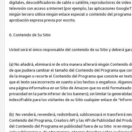
digitales, descodificadores de cable o satélite, reproductores de vide
televisión con acceso a Internet (por ejemplo, las aplicaciones GoogleTV,
ningún tercero utilice ningún enlace especial o contenido del program
aprobación expresa previa por escrito.
6. Contenido de Su Sitio
Usted será el único responsable del contenido de su Sitio y deberá gar
(a) No añadirá, eliminará ni de otra manera alterará ningún Contenido 
de que pudiera cambiar el tamaño del Contenido del Programa que con
de la imagen o recorte el Contenido del Programa que consiste en texto
que el texto sea incorrecto en cuanto a los hechos o engañoso. Alguno
una página informativa en un Sitio de Amazon que no esté formateado c
privacidad en la parte inferior de los banners); sin limitar la generalidad
indescifrable para los visitantes de su Sitio cualquier enlace de “Infor
(b) No venderá, revenderá, redistribuirá, sublicenciará ni transferirá n
Contenido del Programa, Creators API y las API de Publicidad del Product
del Contenido del Programa en publicidad fuera de su Sitio ni en ninguna
exija sublicenciar o, de otra manera, otorgar derechos sobre cualquier