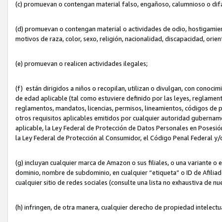
(c) promuevan o contengan material falso, engañoso, calumnioso o dif
(d) promuevan o contengan material o actividades de odio, hostigamient
motivos de raza, color, sexo, religión, nacionalidad, discapacidad, orien
(e) promuevan o realicen actividades ilegales;
(f) están dirigidos a niños o recopilan, utilizan o divulgan, con cono
de edad aplicable (tal como estuviere definido por las leyes, reglament
reglamentos, mandatos, licencias, permisos, lineamientos, códigos de pr
otros requisitos aplicables emitidos por cualquier autoridad gubername
aplicable, la Ley Federal de Protección de Datos Personales en Posesión
la Ley Federal de Protección al Consumidor, el Código Penal Federal y
(g) incluyan cualquier marca de Amazon o sus filiales, o una variante o
dominio, nombre de subdominio, en cualquier “etiqueta” o ID de Afilia
cualquier sitio de redes sociales (consulte una lista no exhaustiva de 
(h) infringen, de otra manera, cualquier derecho de propiedad intelectu