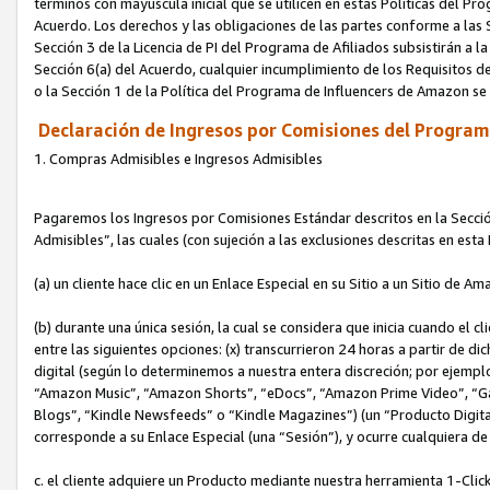
términos con mayúscula inicial que se utilicen en estas Políticas del Pr
Acuerdo. Los derechos y las obligaciones de las partes conforme a las S
Sección 3 de la Licencia de PI del Programa de Afiliados subsistirán a l
Sección 6(a) del Acuerdo, cualquier incumplimiento de los Requisitos de
o la Sección 1 de la Política del Programa de Influencers de Amazon se
Declaración de Ingresos por Comisiones del Programa
1. Compras Admisibles e Ingresos Admisibles
Pagaremos los Ingresos por Comisiones Estándar descritos en la Secció
Admisibles”, las cuales (con sujeción a las exclusiones descritas en est
(a) un cliente hace clic en un Enlace Especial en su Sitio a un Sitio de Am
(b) durante una única sesión, la cual se considera que inicia cuando el c
entre las siguientes opciones: (x) transcurrieron 24 horas a partir de di
digital (según lo determinemos a nuestra entera discreción; por ejem
“Amazon Music”, “Amazon Shorts”, “eDocs”, “Amazon Prime Video”, “G
Blogs”, “Kindle Newsfeeds” o “Kindle Magazines”) (un “Producto Digital”)
corresponde a su Enlace Especial (una “Sesión”), y ocurre cualquiera de 
c. el cliente adquiere un Producto mediante nuestra herramienta 1-Click