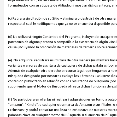
formateados con su etiqueta de Afiliado, ni mostrar dichos enlaces, en u
(c) Retirará sin dilación de su Sitio y eliminará o destruirá de otra m
respecto al cual le notifiquemos que ya no se encuentra disponible par
(d) No utilizará ningún Contenido del Programa, incluyendo cualquier
patrocinio de alguna persona o compañía o la existencia de algún víncul
causa (incluyendo la colocación de materiales de terceros no relacion
(e) No adquirirá, registrará ni utilizará de otra manera (ni intentará h
variantes o errores de escritura de cualquiera de dichas palabras (po
Además de cualquier otro derecho o recurso legal que tengamos a nuest
Búsqueda designado por nosotros excluya los Términos Exclusivos (los c
contenido publicitario en relación con los resultados de búsqueda (por 
suponiendo que el Motor de Búsqueda ofrezca dichas funciones de exc
(f) No participará en ofertas ni realizará adquisiciones en torno a pala
“amazon”, “Kindle”, o cualquier otra marca de Amazon o sus filiales, o 
Exclusivos” y podrá consultar una lista no exhaustiva de nuestras marc
palabras clave en cualquier Motor de Búsqueda si el anuncio de búsqu