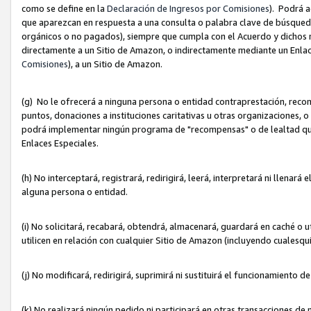
como se define en la
Declaración de Ingresos por Comisiones
). Podrá 
que aparezcan en respuesta a una consulta o palabra clave de búsqueda 
orgánicos o no pagados), siempre que cumpla con el Acuerdo y dichos r
directamente a un Sitio de Amazon, o indirectamente mediante un Enlac
Comisiones
), a un Sitio de Amazon.
(g) No le ofrecerá a ninguna persona o entidad contraprestación, reco
puntos, donaciones a instituciones caritativas u otras organizaciones, o
podrá implementar ningún programa de "recompensas" o de lealtad que i
Enlaces Especiales.
(h) No interceptará, registrará, redirigirá, leerá, interpretará ni llena
alguna persona o entidad.
(i) No solicitará, recabará, obtendrá, almacenará, guardará en caché o 
utilicen en relación con cualquier Sitio de Amazon (incluyendo cualesq
(j) No modificará, redirigirá, suprimirá ni sustituirá el funcionamiento 
(k) No realizará ningún pedido ni participará en otras transacciones de