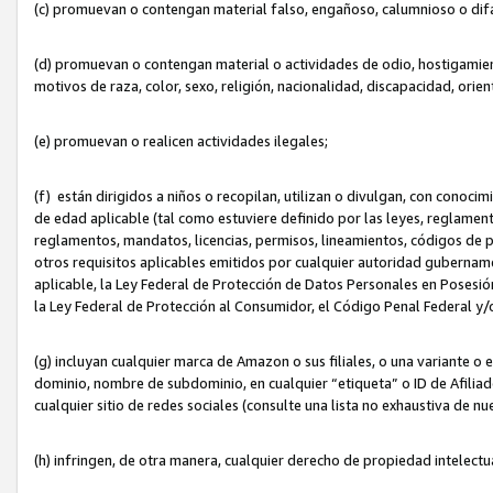
(c) promuevan o contengan material falso, engañoso, calumnioso o dif
(d) promuevan o contengan material o actividades de odio, hostigamient
motivos de raza, color, sexo, religión, nacionalidad, discapacidad, orien
(e) promuevan o realicen actividades ilegales;
(f) están dirigidos a niños o recopilan, utilizan o divulgan, con cono
de edad aplicable (tal como estuviere definido por las leyes, reglament
reglamentos, mandatos, licencias, permisos, lineamientos, códigos de pr
otros requisitos aplicables emitidos por cualquier autoridad gubername
aplicable, la Ley Federal de Protección de Datos Personales en Posesión
la Ley Federal de Protección al Consumidor, el Código Penal Federal y
(g) incluyan cualquier marca de Amazon o sus filiales, o una variante o
dominio, nombre de subdominio, en cualquier “etiqueta” o ID de Afilia
cualquier sitio de redes sociales (consulte una lista no exhaustiva de 
(h) infringen, de otra manera, cualquier derecho de propiedad intelectu