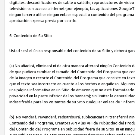
digitales, descodificadores de cable o satélite, reproductores de vide
televisión con acceso a Internet (por ejemplo, las aplicaciones GoogleTV,
ningún tercero utilice ningún enlace especial o contenido del program
aprobación expresa previa por escrito.
6. Contenido de Su Sitio
Usted será el único responsable del contenido de su Sitio y deberá gar
(a) No añadirá, eliminará ni de otra manera alterará ningún Contenido 
de que pudiera cambiar el tamaño del Contenido del Programa que con
de la imagen o recorte el Contenido del Programa que consiste en texto
que el texto sea incorrecto en cuanto a los hechos o engañoso. Alguno
una página informativa en un Sitio de Amazon que no esté formateado c
privacidad en la parte inferior de los banners); sin limitar la generalidad
indescifrable para los visitantes de su Sitio cualquier enlace de “Infor
(b) No venderá, revenderá, redistribuirá, sublicenciará ni transferirá n
Contenido del Programa, Creators API y las API de Publicidad del Product
del Contenido del Programa en publicidad fuera de su Sitio ni en ninguna
exija sublicenciar o, de otra manera, otorgar derechos sobre cualquier