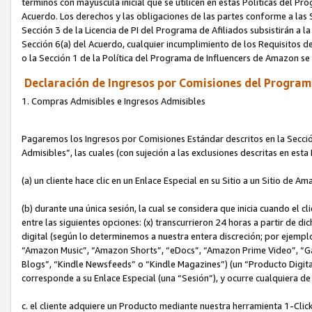
términos con mayúscula inicial que se utilicen en estas Políticas del Pr
Acuerdo. Los derechos y las obligaciones de las partes conforme a las S
Sección 3 de la Licencia de PI del Programa de Afiliados subsistirán a l
Sección 6(a) del Acuerdo, cualquier incumplimiento de los Requisitos de
o la Sección 1 de la Política del Programa de Influencers de Amazon se
Declaración de Ingresos por Comisiones del Programa
1. Compras Admisibles e Ingresos Admisibles
Pagaremos los Ingresos por Comisiones Estándar descritos en la Secció
Admisibles”, las cuales (con sujeción a las exclusiones descritas en est
(a) un cliente hace clic en un Enlace Especial en su Sitio a un Sitio de Am
(b) durante una única sesión, la cual se considera que inicia cuando el c
entre las siguientes opciones: (x) transcurrieron 24 horas a partir de di
digital (según lo determinemos a nuestra entera discreción; por ejem
“Amazon Music”, “Amazon Shorts”, “eDocs”, “Amazon Prime Video”, “G
Blogs”, “Kindle Newsfeeds” o “Kindle Magazines”) (un “Producto Digital”)
corresponde a su Enlace Especial (una “Sesión”), y ocurre cualquiera de 
c. el cliente adquiere un Producto mediante nuestra herramienta 1-Click