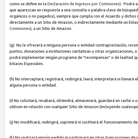
como se define en la
Declaración de Ingresos por Comisiones
). Podrá 
que aparezcan en respuesta a una consulta o palabra clave de búsqueda 
orgánicos o no pagados), siempre que cumpla con el Acuerdo y dichos r
directamente a un Sitio de Amazon, o indirectamente mediante un Enlac
Comisiones
), a un Sitio de Amazon.
(g) No le ofrecerá a ninguna persona o entidad contraprestación, reco
puntos, donaciones a instituciones caritativas u otras organizaciones, o
podrá implementar ningún programa de "recompensas" o de lealtad que i
Enlaces Especiales.
(h) No interceptará, registrará, redirigirá, leerá, interpretará ni llena
alguna persona o entidad.
(i) No solicitará, recabará, obtendrá, almacenará, guardará en caché o 
utilicen en relación con cualquier Sitio de Amazon (incluyendo cualesq
(j) No modificará, redirigirá, suprimirá ni sustituirá el funcionamiento 
(k) No realizará ningún pedido ni participará en otras transacciones de