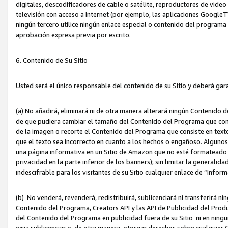
digitales, descodificadores de cable o satélite, reproductores de vide
televisión con acceso a Internet (por ejemplo, las aplicaciones GoogleTV,
ningún tercero utilice ningún enlace especial o contenido del program
aprobación expresa previa por escrito.
6. Contenido de Su Sitio
Usted será el único responsable del contenido de su Sitio y deberá gar
(a) No añadirá, eliminará ni de otra manera alterará ningún Contenido 
de que pudiera cambiar el tamaño del Contenido del Programa que con
de la imagen o recorte el Contenido del Programa que consiste en texto
que el texto sea incorrecto en cuanto a los hechos o engañoso. Alguno
una página informativa en un Sitio de Amazon que no esté formateado c
privacidad en la parte inferior de los banners); sin limitar la generalidad
indescifrable para los visitantes de su Sitio cualquier enlace de “Infor
(b) No venderá, revenderá, redistribuirá, sublicenciará ni transferirá n
Contenido del Programa, Creators API y las API de Publicidad del Product
del Contenido del Programa en publicidad fuera de su Sitio ni en ninguna
exija sublicenciar o, de otra manera, otorgar derechos sobre cualquier