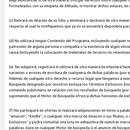
formateados con su etiqueta de Afiliado, ni mostrar dichos enlaces, en u
(c) Retirará sin dilación de su Sitio y eliminará o destruirá de otra m
respecto al cual le notifiquemos que ya no se encuentra disponible par
(d) No utilizará ningún Contenido del Programa, incluyendo cualquier
patrocinio de alguna persona o compañía o la existencia de algún víncul
causa (incluyendo la colocación de materiales de terceros no relacion
(e) No adquirirá, registrará ni utilizará de otra manera (ni intentará h
variantes o errores de escritura de cualquiera de dichas palabras (po
Además de cualquier otro derecho o recurso legal que tengamos a nuest
Búsqueda designado por nosotros excluya los Términos Exclusivos (los c
contenido publicitario en relación con los resultados de búsqueda (por 
suponiendo que el Motor de Búsqueda ofrezca dichas funciones de exc
(f) No participará en ofertas ni realizará adquisiciones en torno a pala
“amazon”, “Kindle”, o cualquier otra marca de Amazon o sus filiales, o 
Exclusivos” y podrá consultar una lista no exhaustiva de nuestras marc
palabras clave en cualquier Motor de Búsqueda si el anuncio de búsqu