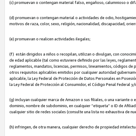
(c) promuevan o contengan material falso, engañoso, calumnioso o dif
(d) promuevan o contengan material o actividades de odio, hostigamient
motivos de raza, color, sexo, religión, nacionalidad, discapacidad, orien
(e) promuevan o realicen actividades ilegales;
(f) están dirigidos a niños o recopilan, utilizan o divulgan, con cono
de edad aplicable (tal como estuviere definido por las leyes, reglament
reglamentos, mandatos, licencias, permisos, lineamientos, códigos de pr
otros requisitos aplicables emitidos por cualquier autoridad gubername
aplicable, la Ley Federal de Protección de Datos Personales en Posesión
la Ley Federal de Protección al Consumidor, el Código Penal Federal y
(g) incluyan cualquier marca de Amazon o sus filiales, o una variante o
dominio, nombre de subdominio, en cualquier “etiqueta” o ID de Afilia
cualquier sitio de redes sociales (consulte una lista no exhaustiva de 
(h) infringen, de otra manera, cualquier derecho de propiedad intelectu