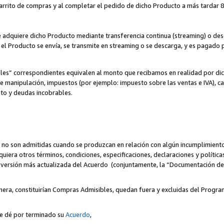
 carrito de compras y al completar el pedido de dicho Producto a más tardar 89
ente adquiere dicho Producto mediante transferencia continua (streaming) o d
, el Producto se envía, se transmite en streaming o se descarga, y es pagado p
bles” correspondientes equivalen al monto que recibamos en realidad por d
 de manipulación, impuestos (por ejemplo: impuesto sobre las ventas e IVA), ca
ito y deudas incobrables.
 no son admitidas cuando se produzcan en relación con algún incumplimiento
uiera otros términos, condiciones, especificaciones, declaraciones y políti
la versión más actualizada del Acuerdo (conjuntamente, la “Documentación d
nera, constituirían Compras Admisibles, quedan fuera y excluidas del Progra
se dé por terminado su
Acuerdo
,