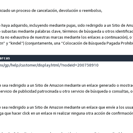
niciado un proceso de cancelación, devolución o reembolso,
ue haya adquirido, incluyendo mediante pujas, sido redirigido a un Sitio de 
o subastas mediante palabras clave, términos de búsqueda u otros identifica
ta no exhaustiva de nuestras marcas mediante los enlaces a continuación), o 
n” y “kindel”) (conjuntamente, una “Colocación de Búsqueda Pagada Prohib
marcas
x/gp/help/customer/display.html/?nodeId=200738910
que sea redirigido a un Sitio de Amazon mediante un enlace generado o most
ervicio de publicidad patrocinada u otro servicio de búsqueda o consultas, o 
e sea redirigido a un Sitio de Amazon mediante un enlace que envíe a los usu
nga que hacer click en un enlace ni realizar ninguna otra acción de confirmació