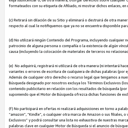
formateados con su etiqueta de Afiliado, ni mostrar dichos enlaces, en u
(c) Retirará sin dilación de su Sitio y eliminará o destruirá de otra m
respecto al cual le notifiquemos que ya no se encuentra disponible par
(d) No utilizará ningún Contenido del Programa, incluyendo cualquier
patrocinio de alguna persona o compañía o la existencia de algún víncul
causa (incluyendo la colocación de materiales de terceros no relacion
(e) No adquirirá, registrará ni utilizará de otra manera (ni intentará h
variantes o errores de escritura de cualquiera de dichas palabras (po
Además de cualquier otro derecho o recurso legal que tengamos a nuest
Búsqueda designado por nosotros excluya los Términos Exclusivos (los c
contenido publicitario en relación con los resultados de búsqueda (por 
suponiendo que el Motor de Búsqueda ofrezca dichas funciones de exc
(f) No participará en ofertas ni realizará adquisiciones en torno a pala
“amazon”, “Kindle”, o cualquier otra marca de Amazon o sus filiales, o 
Exclusivos” y podrá consultar una lista no exhaustiva de nuestras marc
palabras clave en cualquier Motor de Búsqueda si el anuncio de búsqu