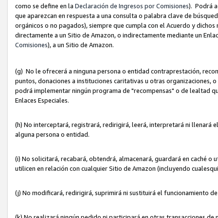
como se define en la
Declaración de Ingresos por Comisiones
). Podrá 
que aparezcan en respuesta a una consulta o palabra clave de búsqueda 
orgánicos o no pagados), siempre que cumpla con el Acuerdo y dichos r
directamente a un Sitio de Amazon, o indirectamente mediante un Enlac
Comisiones
), a un Sitio de Amazon.
(g) No le ofrecerá a ninguna persona o entidad contraprestación, reco
puntos, donaciones a instituciones caritativas u otras organizaciones, o
podrá implementar ningún programa de "recompensas" o de lealtad que i
Enlaces Especiales.
(h) No interceptará, registrará, redirigirá, leerá, interpretará ni llena
alguna persona o entidad.
(i) No solicitará, recabará, obtendrá, almacenará, guardará en caché o 
utilicen en relación con cualquier Sitio de Amazon (incluyendo cualesq
(j) No modificará, redirigirá, suprimirá ni sustituirá el funcionamiento 
(k) No realizará ningún pedido ni participará en otras transacciones de