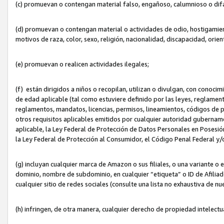
(c) promuevan o contengan material falso, engañoso, calumnioso o dif
(d) promuevan o contengan material o actividades de odio, hostigamient
motivos de raza, color, sexo, religión, nacionalidad, discapacidad, orien
(e) promuevan o realicen actividades ilegales;
(f) están dirigidos a niños o recopilan, utilizan o divulgan, con cono
de edad aplicable (tal como estuviere definido por las leyes, reglament
reglamentos, mandatos, licencias, permisos, lineamientos, códigos de pr
otros requisitos aplicables emitidos por cualquier autoridad gubername
aplicable, la Ley Federal de Protección de Datos Personales en Posesión
la Ley Federal de Protección al Consumidor, el Código Penal Federal y
(g) incluyan cualquier marca de Amazon o sus filiales, o una variante o
dominio, nombre de subdominio, en cualquier “etiqueta” o ID de Afilia
cualquier sitio de redes sociales (consulte una lista no exhaustiva de 
(h) infringen, de otra manera, cualquier derecho de propiedad intelectu