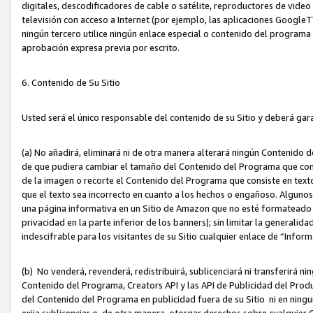
digitales, descodificadores de cable o satélite, reproductores de vide
televisión con acceso a Internet (por ejemplo, las aplicaciones GoogleTV,
ningún tercero utilice ningún enlace especial o contenido del program
aprobación expresa previa por escrito.
6. Contenido de Su Sitio
Usted será el único responsable del contenido de su Sitio y deberá gar
(a) No añadirá, eliminará ni de otra manera alterará ningún Contenido 
de que pudiera cambiar el tamaño del Contenido del Programa que con
de la imagen o recorte el Contenido del Programa que consiste en texto
que el texto sea incorrecto en cuanto a los hechos o engañoso. Alguno
una página informativa en un Sitio de Amazon que no esté formateado c
privacidad en la parte inferior de los banners); sin limitar la generalidad
indescifrable para los visitantes de su Sitio cualquier enlace de “Infor
(b) No venderá, revenderá, redistribuirá, sublicenciará ni transferirá n
Contenido del Programa, Creators API y las API de Publicidad del Product
del Contenido del Programa en publicidad fuera de su Sitio ni en ninguna
exija sublicenciar o, de otra manera, otorgar derechos sobre cualquier