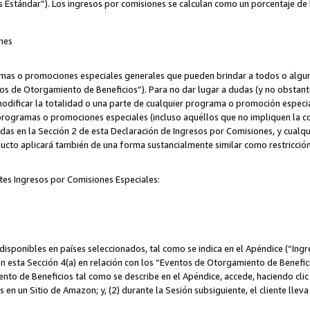
s Estándar”). Los ingresos por comisiones se calculan como un porcentaje de 
nes
as o promociones especiales generales que pueden brindar a todos o alguno
os de Otorgamiento de Beneficios”). Para no dar lugar a dudas (y no obstante
odificar la totalidad o una parte de cualquier programa o promoción especi
 programas o promociones especiales (incluso aquéllos que no impliquen la c
adas en la Sección 2 de esta Declaración de Ingresos por Comisiones, y cualq
ucto aplicará también de una forma sustancialmente similar como restricci
tes Ingresos por Comisiones Especiales:
isponibles en países seleccionados, tal como se indica en el Apéndice (“Ingr
n esta Sección 4(a) en relación con los “Eventos de Otorgamiento de Beneficio
to de Beneficios tal como se describe en el Apéndice, accede, haciendo clic e
s en un Sitio de Amazon; y, (2) durante la Sesión subsiguiente, el cliente lle