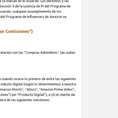
e se indican en el Acuerdo. Los derechos y las
 Sección 3 de la Licencia de PI del Programa de
 Acuerdo, cualquier incumplimiento de los
ica del Programa de Influencers de Amazon se
por Comisiones”)
elación con las “Compras Admisibles”, las cuales
na cuando ocurre lo primero de entre las siguientes
n producto digital (según lo determinemos a nuestra
“Amazon Shorts”, “eDocs”, “Amazon Prime Video”,
s”) (un “Producto Digital”), o (z) el cliente da
era de las siguientes cuestiones: