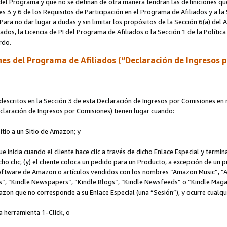
s del Programa y que no se definan de otra manera tendrán las definiciones qu
s 3 y 6 de los Requisitos de Participación en el Programa de Afiliados y a la
 Para no dar lugar a dudas y sin limitar los propósitos de la Sección 6(a) del
iados, la Licencia de PI del Programa de Afiliados o la Sección 1 de la Polít
erdo.
es del Programa de Afiliados (“Declaración de Ingresos 
scritos en la Sección 3 de esta Declaración de Ingresos por Comisiones en r
Declaración de Ingresos por Comisiones) tienen lugar cuando:
Sitio a un Sitio de Amazon; y
ue inicia cuando el cliente hace clic a través de dicho Enlace Especial y termi
icho clic; (y) el cliente coloca un pedido para un Producto, a excepción de u
 software de Amazon o artículos vendidos con los nombres “Amazon Music”, 
“Kindle Newspapers”, “Kindle Blogs”, “Kindle Newsfeeds” o “Kindle Magazine
mazon que no corresponde a su Enlace Especial (una “Sesión”), y ocurre cualqui
a herramienta 1-Click, o