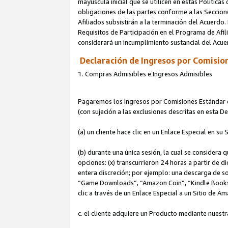
mayúscula inicial que se utilicen en estas Política
obligaciones de las partes conforme a las Seccione
Afiliados subsistirán a la terminación del Acuerdo.
Requisitos de Participación en el Programa de Afil
considerará un incumplimiento sustancial del Acu
Declaración de Ingresos por Comision
1. Compras Admisibles e Ingresos Admisibles
Pagaremos los Ingresos por Comisiones Estándar de
(con sujeción a las exclusiones descritas en esta 
(a) un cliente hace clic en un Enlace Especial en su 
(b) durante una única sesión, la cual se considera q
opciones: (x) transcurrieron 24 horas a partir de d
entera discreción; por ejemplo: una descarga de
“Game Downloads”, “Amazon Coin”, “Kindle Books”, 
clic a través de un Enlace Especial a un Sitio de A
c. el cliente adquiere un Producto mediante nuestr