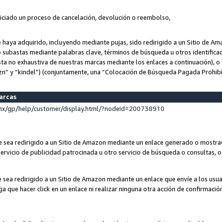
niciado un proceso de cancelación, devolución o reembolso,
ue haya adquirido, incluyendo mediante pujas, sido redirigido a un Sitio de 
o subastas mediante palabras clave, términos de búsqueda u otros identifica
ta no exhaustiva de nuestras marcas mediante los enlaces a continuación), o 
n” y “kindel”) (conjuntamente, una “Colocación de Búsqueda Pagada Prohib
marcas
x/gp/help/customer/display.html/?nodeId=200738910
que sea redirigido a un Sitio de Amazon mediante un enlace generado o most
ervicio de publicidad patrocinada u otro servicio de búsqueda o consultas, o 
e sea redirigido a un Sitio de Amazon mediante un enlace que envíe a los usu
nga que hacer click en un enlace ni realizar ninguna otra acción de confirmació