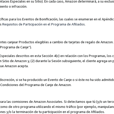
nlaces Especiales en su Sitio). En cada caso, Amazon determinará, a su exclus
iento o infracción.
cíficas para los Eventos de Bonificación, las cuales se enumeran en el Apéndi
os
Requisitos de Participación en el Programa de Afiliados
.
ntes canjear Productos elegibles a cambio de tarjetas de regalo de Amazon.
“Programa de Canje”).
speciales descritos en esta Sección 4(c) en relación con los Programas, los c
 un Sitio de Amazon y, (2) durante la Sesión subsiguiente, el cliente agrega u
 que Amazon acepta.
iscreción, si se ha producido un Evento de Canje o si éste no ha sido admiti
 Condiciones del Programa de Canje de Amazon.
para las comisiones de Amazon Associates. Si detectamos que tú (y/o un ter
como de otro programa utilizando el mismo tráfico (por ejemplo, manipula
es y/o la terminación de tu participación en el programa de Afiliados.