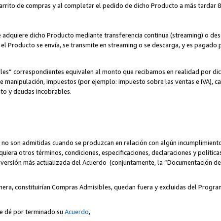
 carrito de compras y al completar el pedido de dicho Producto a más tardar 89
ente adquiere dicho Producto mediante transferencia continua (streaming) o d
, el Producto se envía, se transmite en streaming o se descarga, y es pagado p
bles” correspondientes equivalen al monto que recibamos en realidad por d
 de manipulación, impuestos (por ejemplo: impuesto sobre las ventas e IVA), ca
ito y deudas incobrables.
 no son admitidas cuando se produzcan en relación con algún incumplimiento
uiera otros términos, condiciones, especificaciones, declaraciones y políti
la versión más actualizada del Acuerdo (conjuntamente, la “Documentación d
nera, constituirían Compras Admisibles, quedan fuera y excluidas del Progra
se dé por terminado su
Acuerdo
,