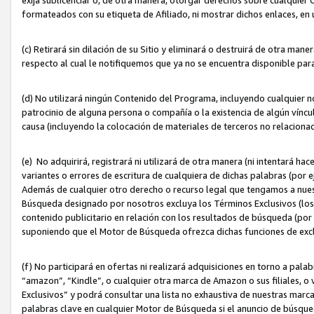
formateados con su etiqueta de Afiliado, ni mostrar dichos enlaces, en u
(c) Retirará sin dilación de su Sitio y eliminará o destruirá de otra m
respecto al cual le notifiquemos que ya no se encuentra disponible par
(d) No utilizará ningún Contenido del Programa, incluyendo cualquier
patrocinio de alguna persona o compañía o la existencia de algún víncul
causa (incluyendo la colocación de materiales de terceros no relacion
(e) No adquirirá, registrará ni utilizará de otra manera (ni intentará h
variantes o errores de escritura de cualquiera de dichas palabras (po
Además de cualquier otro derecho o recurso legal que tengamos a nuest
Búsqueda designado por nosotros excluya los Términos Exclusivos (los c
contenido publicitario en relación con los resultados de búsqueda (por 
suponiendo que el Motor de Búsqueda ofrezca dichas funciones de exc
(f) No participará en ofertas ni realizará adquisiciones en torno a pala
“amazon”, “Kindle”, o cualquier otra marca de Amazon o sus filiales, o 
Exclusivos” y podrá consultar una lista no exhaustiva de nuestras marc
palabras clave en cualquier Motor de Búsqueda si el anuncio de búsqu