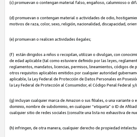
(c) promuevan o contengan material falso, engañoso, calumnioso o dif
(d) promuevan o contengan material o actividades de odio, hostigamient
motivos de raza, color, sexo, religión, nacionalidad, discapacidad, orien
(e) promuevan o realicen actividades ilegales;
(f) están dirigidos a niños o recopilan, utilizan o divulgan, con cono
de edad aplicable (tal como estuviere definido por las leyes, reglament
reglamentos, mandatos, licencias, permisos, lineamientos, códigos de pr
otros requisitos aplicables emitidos por cualquier autoridad gubername
aplicable, la Ley Federal de Protección de Datos Personales en Posesión
la Ley Federal de Protección al Consumidor, el Código Penal Federal y
(g) incluyan cualquier marca de Amazon o sus filiales, o una variante o
dominio, nombre de subdominio, en cualquier “etiqueta” o ID de Afilia
cualquier sitio de redes sociales (consulte una lista no exhaustiva de 
(h) infringen, de otra manera, cualquier derecho de propiedad intelectu