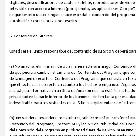
digitales, descodificadores de cable o satélite, reproductores de vide
televisión con acceso a Internet (por ejemplo, las aplicaciones GoogleTV,
ningún tercero utilice ningún enlace especial o contenido del program
aprobación expresa previa por escrito.
6. Contenido de Su Sitio
Usted será el único responsable del contenido de su Sitio y deberá gar
(a) No añadirá, eliminará ni de otra manera alterará ningún Contenido 
de que pudiera cambiar el tamaño del Contenido del Programa que con
de la imagen o recorte el Contenido del Programa que consiste en texto
que el texto sea incorrecto en cuanto a los hechos o engañoso. Alguno
una página informativa en un Sitio de Amazon que no esté formateado c
privacidad en la parte inferior de los banners); sin limitar la generalidad
indescifrable para los visitantes de su Sitio cualquier enlace de “Infor
(b) No venderá, revenderá, redistribuirá, sublicenciará ni transferirá n
Contenido del Programa, Creators API y las API de Publicidad del Product
del Contenido del Programa en publicidad fuera de su Sitio ni en ninguna
exija sublicenciar o, de otra manera, otorgar derechos sobre cualquier