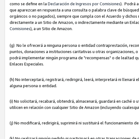
como se define en la
Declaración de Ingresos por Comisiones
). Podrá 
que aparezcan en respuesta a una consulta o palabra clave de búsqueda 
orgánicos o no pagados), siempre que cumpla con el Acuerdo y dichos r
directamente a un Sitio de Amazon, o indirectamente mediante un Enlac
Comisiones
), a un Sitio de Amazon.
(g) No le ofrecerá a ninguna persona o entidad contraprestación, reco
puntos, donaciones a instituciones caritativas u otras organizaciones, o
podrá implementar ningún programa de "recompensas" o de lealtad que i
Enlaces Especiales.
(h) No interceptará, registrará, redirigirá, leerá, interpretará ni llena
alguna persona o entidad.
(i) No solicitará, recabará, obtendrá, almacenará, guardará en caché o 
utilicen en relación con cualquier Sitio de Amazon (incluyendo cualesq
(j) No modificará, redirigirá, suprimirá ni sustituirá el funcionamiento 
(k) No realizará ningún pedido ni participará en otras transacciones de