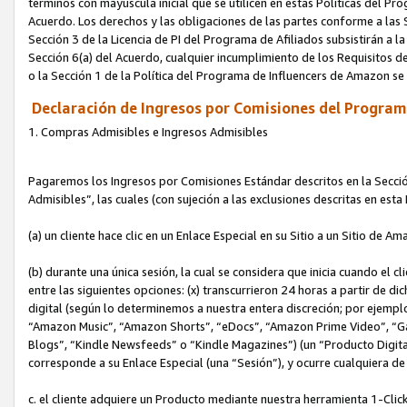
términos con mayúscula inicial que se utilicen en estas Políticas del Pr
Acuerdo. Los derechos y las obligaciones de las partes conforme a las S
Sección 3 de la Licencia de PI del Programa de Afiliados subsistirán a l
Sección 6(a) del Acuerdo, cualquier incumplimiento de los Requisitos de
o la Sección 1 de la Política del Programa de Influencers de Amazon se
Declaración de Ingresos por Comisiones del Programa
1. Compras Admisibles e Ingresos Admisibles
Pagaremos los Ingresos por Comisiones Estándar descritos en la Secció
Admisibles”, las cuales (con sujeción a las exclusiones descritas en est
(a) un cliente hace clic en un Enlace Especial en su Sitio a un Sitio de Am
(b) durante una única sesión, la cual se considera que inicia cuando el c
entre las siguientes opciones: (x) transcurrieron 24 horas a partir de di
digital (según lo determinemos a nuestra entera discreción; por ejem
“Amazon Music”, “Amazon Shorts”, “eDocs”, “Amazon Prime Video”, “G
Blogs”, “Kindle Newsfeeds” o “Kindle Magazines”) (un “Producto Digital”)
corresponde a su Enlace Especial (una “Sesión”), y ocurre cualquiera de 
c. el cliente adquiere un Producto mediante nuestra herramienta 1-Click