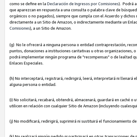
como se define en la
Declaración de Ingresos por Comisiones
). Podrá 
que aparezcan en respuesta a una consulta o palabra clave de búsqueda 
orgánicos o no pagados), siempre que cumpla con el Acuerdo y dichos r
directamente a un Sitio de Amazon, o indirectamente mediante un Enlac
Comisiones
), a un Sitio de Amazon.
(g) No le ofrecerá a ninguna persona o entidad contraprestación, reco
puntos, donaciones a instituciones caritativas u otras organizaciones, o
podrá implementar ningún programa de "recompensas" o de lealtad que i
Enlaces Especiales.
(h) No interceptará, registrará, redirigirá, leerá, interpretará ni llena
alguna persona o entidad.
(i) No solicitará, recabará, obtendrá, almacenará, guardará en caché o 
utilicen en relación con cualquier Sitio de Amazon (incluyendo cualesq
(j) No modificará, redirigirá, suprimirá ni sustituirá el funcionamiento 
(k) No realizará ningún pedido ni participará en otras transacciones de