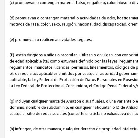
(c) promuevan o contengan material falso, engañoso, calumnioso o dif
(d) promuevan o contengan material o actividades de odio, hostigamient
motivos de raza, color, sexo, religión, nacionalidad, discapacidad, orien
(e) promuevan o realicen actividades ilegales;
(f) están dirigidos a niños o recopilan, utilizan o divulgan, con cono
de edad aplicable (tal como estuviere definido por las leyes, reglament
reglamentos, mandatos, licencias, permisos, lineamientos, códigos de pr
otros requisitos aplicables emitidos por cualquier autoridad gubername
aplicable, la Ley Federal de Protección de Datos Personales en Posesión
la Ley Federal de Protección al Consumidor, el Código Penal Federal y
(g) incluyan cualquier marca de Amazon o sus filiales, o una variante o
dominio, nombre de subdominio, en cualquier “etiqueta” o ID de Afilia
cualquier sitio de redes sociales (consulte una lista no exhaustiva de 
(h) infringen, de otra manera, cualquier derecho de propiedad intelectu