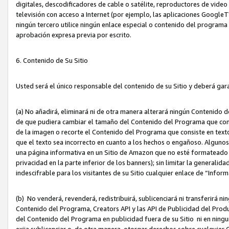
digitales, descodificadores de cable o satélite, reproductores de vide
televisión con acceso a Internet (por ejemplo, las aplicaciones GoogleTV,
ningún tercero utilice ningún enlace especial o contenido del program
aprobación expresa previa por escrito.
6. Contenido de Su Sitio
Usted será el único responsable del contenido de su Sitio y deberá gar
(a) No añadirá, eliminará ni de otra manera alterará ningún Contenido 
de que pudiera cambiar el tamaño del Contenido del Programa que con
de la imagen o recorte el Contenido del Programa que consiste en texto
que el texto sea incorrecto en cuanto a los hechos o engañoso. Alguno
una página informativa en un Sitio de Amazon que no esté formateado c
privacidad en la parte inferior de los banners); sin limitar la generalidad
indescifrable para los visitantes de su Sitio cualquier enlace de “Infor
(b) No venderá, revenderá, redistribuirá, sublicenciará ni transferirá n
Contenido del Programa, Creators API y las API de Publicidad del Product
del Contenido del Programa en publicidad fuera de su Sitio ni en ninguna
exija sublicenciar o, de otra manera, otorgar derechos sobre cualquier