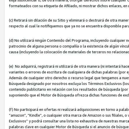
formateados con su etiqueta de Afiliado, ni mostrar dichos enlaces, en u
(c) Retirará sin dilación de su Sitio y eliminará o destruirá de otra m
respecto al cual le notifiquemos que ya no se encuentra disponible par
(d) No utilizará ningún Contenido del Programa, incluyendo cualquier
patrocinio de alguna persona o compañía o la existencia de algún víncul
causa (incluyendo la colocación de materiales de terceros no relacion
(e) No adquirirá, registrará ni utilizará de otra manera (ni intentará h
variantes o errores de escritura de cualquiera de dichas palabras (po
Además de cualquier otro derecho o recurso legal que tengamos a nuest
Búsqueda designado por nosotros excluya los Términos Exclusivos (los c
contenido publicitario en relación con los resultados de búsqueda (por 
suponiendo que el Motor de Búsqueda ofrezca dichas funciones de exc
(f) No participará en ofertas ni realizará adquisiciones en torno a pala
“amazon”, “Kindle”, o cualquier otra marca de Amazon o sus filiales, o 
Exclusivos” y podrá consultar una lista no exhaustiva de nuestras marc
palabras clave en cualquier Motor de Búsqueda si el anuncio de búsqu