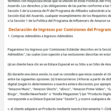
términos con mayúscula inicial que se utilicen en estas Políticas del Pr
Acuerdo. Los derechos y las obligaciones de las partes conforme a las S
Sección 3 de la Licencia de PI del Programa de Afiliados subsistirán a l
Sección 6(a) del Acuerdo, cualquier incumplimiento de los Requisitos de
o la Sección 1 de la Política del Programa de Influencers de Amazon se
Declaración de Ingresos por Comisiones del Programa
1. Compras Admisibles e Ingresos Admisibles
Pagaremos los Ingresos por Comisiones Estándar descritos en la Secció
Admisibles”, las cuales (con sujeción a las exclusiones descritas en est
(a) un cliente hace clic en un Enlace Especial en su Sitio a un Sitio de Am
(b) durante una única sesión, la cual se considera que inicia cuando el c
entre las siguientes opciones: (x) transcurrieron 24 horas a partir de di
digital (según lo determinemos a nuestra entera discreción; por ejem
“Amazon Music”, “Amazon Shorts”, “eDocs”, “Amazon Prime Video”, “G
Blogs”, “Kindle Newsfeeds” o “Kindle Magazines”) (un “Producto Digital”)
corresponde a su Enlace Especial (una “Sesión”), y ocurre cualquiera de 
c. el cliente adquiere un Producto mediante nuestra herramienta 1-Click