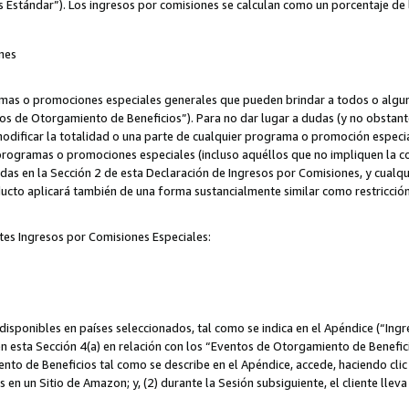
s Estándar”). Los ingresos por comisiones se calculan como un porcentaje de 
nes
as o promociones especiales generales que pueden brindar a todos o alguno
os de Otorgamiento de Beneficios”). Para no dar lugar a dudas (y no obstante
odificar la totalidad o una parte de cualquier programa o promoción especi
 programas o promociones especiales (incluso aquéllos que no impliquen la c
adas en la Sección 2 de esta Declaración de Ingresos por Comisiones, y cualq
ucto aplicará también de una forma sustancialmente similar como restricci
tes Ingresos por Comisiones Especiales:
isponibles en países seleccionados, tal como se indica en el Apéndice (“Ingr
n esta Sección 4(a) en relación con los “Eventos de Otorgamiento de Beneficio
to de Beneficios tal como se describe en el Apéndice, accede, haciendo clic e
s en un Sitio de Amazon; y, (2) durante la Sesión subsiguiente, el cliente lle