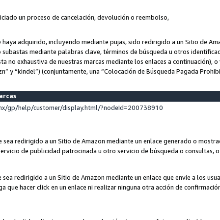
niciado un proceso de cancelación, devolución o reembolso,
ue haya adquirido, incluyendo mediante pujas, sido redirigido a un Sitio de 
o subastas mediante palabras clave, términos de búsqueda u otros identifica
ta no exhaustiva de nuestras marcas mediante los enlaces a continuación), o 
n” y “kindel”) (conjuntamente, una “Colocación de Búsqueda Pagada Prohib
marcas
x/gp/help/customer/display.html/?nodeId=200738910
que sea redirigido a un Sitio de Amazon mediante un enlace generado o most
ervicio de publicidad patrocinada u otro servicio de búsqueda o consultas, o 
e sea redirigido a un Sitio de Amazon mediante un enlace que envíe a los usu
nga que hacer click en un enlace ni realizar ninguna otra acción de confirmació