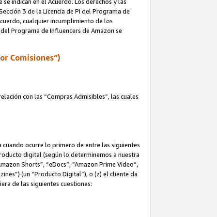
e se indican en el Acuerdo. Los derechos y las
 Sección 3 de la Licencia de PI del Programa de
 Acuerdo, cualquier incumplimiento de los
ica del Programa de Influencers de Amazon se
por Comisiones”)
elación con las “Compras Admisibles”, las cuales
na cuando ocurre lo primero de entre las siguientes
n producto digital (según lo determinemos a nuestra
“Amazon Shorts”, “eDocs”, “Amazon Prime Video”,
s”) (un “Producto Digital”), o (z) el cliente da
era de las siguientes cuestiones: