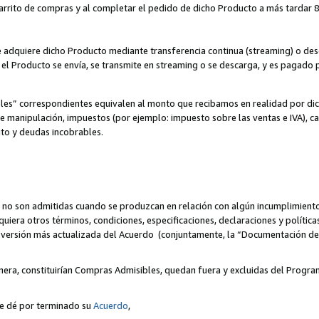
 carrito de compras y al completar el pedido de dicho Producto a más tardar 89
ente adquiere dicho Producto mediante transferencia continua (streaming) o d
, el Producto se envía, se transmite en streaming o se descarga, y es pagado p
bles” correspondientes equivalen al monto que recibamos en realidad por d
 de manipulación, impuestos (por ejemplo: impuesto sobre las ventas e IVA), ca
ito y deudas incobrables.
 no son admitidas cuando se produzcan en relación con algún incumplimiento
uiera otros términos, condiciones, especificaciones, declaraciones y políti
la versión más actualizada del Acuerdo (conjuntamente, la “Documentación d
nera, constituirían Compras Admisibles, quedan fuera y excluidas del Progra
se dé por terminado su
Acuerdo
,