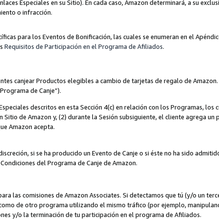
nlaces Especiales en su Sitio). En cada caso, Amazon determinará, a su exclus
iento o infracción.
cíficas para los Eventos de Bonificación, las cuales se enumeran en el Apéndi
os
Requisitos de Participación en el Programa de Afiliados
.
ntes canjear Productos elegibles a cambio de tarjetas de regalo de Amazon.
“Programa de Canje”).
speciales descritos en esta Sección 4(c) en relación con los Programas, los c
 un Sitio de Amazon y, (2) durante la Sesión subsiguiente, el cliente agrega u
 que Amazon acepta.
iscreción, si se ha producido un Evento de Canje o si éste no ha sido admiti
 Condiciones del Programa de Canje de Amazon.
para las comisiones de Amazon Associates. Si detectamos que tú (y/o un ter
como de otro programa utilizando el mismo tráfico (por ejemplo, manipula
es y/o la terminación de tu participación en el programa de Afiliados.