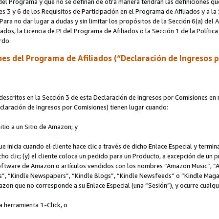
s del Programa y que no se definan de otra manera tendrán las definiciones qu
s 3 y 6 de los Requisitos de Participación en el Programa de Afiliados y a la
 Para no dar lugar a dudas y sin limitar los propósitos de la Sección 6(a) del
iados, la Licencia de PI del Programa de Afiliados o la Sección 1 de la Polít
erdo.
es del Programa de Afiliados (“Declaración de Ingresos 
scritos en la Sección 3 de esta Declaración de Ingresos por Comisiones en r
Declaración de Ingresos por Comisiones) tienen lugar cuando:
Sitio a un Sitio de Amazon; y
ue inicia cuando el cliente hace clic a través de dicho Enlace Especial y termi
icho clic; (y) el cliente coloca un pedido para un Producto, a excepción de u
 software de Amazon o artículos vendidos con los nombres “Amazon Music”, 
“Kindle Newspapers”, “Kindle Blogs”, “Kindle Newsfeeds” o “Kindle Magazine
mazon que no corresponde a su Enlace Especial (una “Sesión”), y ocurre cualqui
a herramienta 1-Click, o