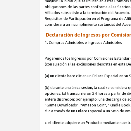
mayúscula inicial que se utilicen en estas Política
obligaciones de las partes conforme a las Seccione
Afiliados subsistirán a la terminación del Acuerdo.
Requisitos de Participación en el Programa de Afil
considerará un incumplimiento sustancial del Acu
Declaración de Ingresos por Comision
1. Compras Admisibles e Ingresos Admisibles
Pagaremos los Ingresos por Comisiones Estándar de
(con sujeción a las exclusiones descritas en esta 
(a) un cliente hace clic en un Enlace Especial en su 
(b) durante una única sesión, la cual se considera q
opciones: (x) transcurrieron 24 horas a partir de d
entera discreción; por ejemplo: una descarga de
“Game Downloads”, “Amazon Coin”, “Kindle Books”, 
clic a través de un Enlace Especial a un Sitio de A
c. el cliente adquiere un Producto mediante nuestr