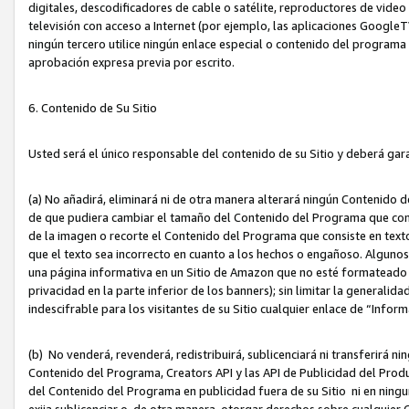
digitales, descodificadores de cable o satélite, reproductores de vide
televisión con acceso a Internet (por ejemplo, las aplicaciones GoogleTV,
ningún tercero utilice ningún enlace especial o contenido del program
aprobación expresa previa por escrito.
6. Contenido de Su Sitio
Usted será el único responsable del contenido de su Sitio y deberá gar
(a) No añadirá, eliminará ni de otra manera alterará ningún Contenido 
de que pudiera cambiar el tamaño del Contenido del Programa que con
de la imagen o recorte el Contenido del Programa que consiste en texto
que el texto sea incorrecto en cuanto a los hechos o engañoso. Alguno
una página informativa en un Sitio de Amazon que no esté formateado c
privacidad en la parte inferior de los banners); sin limitar la generalidad
indescifrable para los visitantes de su Sitio cualquier enlace de “Infor
(b) No venderá, revenderá, redistribuirá, sublicenciará ni transferirá n
Contenido del Programa, Creators API y las API de Publicidad del Product
del Contenido del Programa en publicidad fuera de su Sitio ni en ninguna
exija sublicenciar o, de otra manera, otorgar derechos sobre cualquier