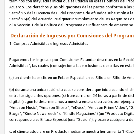
términos con mayúscula inicial que se utilicen en estas Políticas del Pr
Acuerdo. Los derechos y las obligaciones de las partes conforme a las S
Sección 3 de la Licencia de PI del Programa de Afiliados subsistirán a l
Sección 6(a) del Acuerdo, cualquier incumplimiento de los Requisitos de
o la Sección 1 de la Política del Programa de Influencers de Amazon se
Declaración de Ingresos por Comisiones del Programa
1. Compras Admisibles e Ingresos Admisibles
Pagaremos los Ingresos por Comisiones Estándar descritos en la Secció
Admisibles”, las cuales (con sujeción a las exclusiones descritas en est
(a) un cliente hace clic en un Enlace Especial en su Sitio a un Sitio de Am
(b) durante una única sesión, la cual se considera que inicia cuando el c
entre las siguientes opciones: (x) transcurrieron 24 horas a partir de di
digital (según lo determinemos a nuestra entera discreción; por ejem
“Amazon Music”, “Amazon Shorts”, “eDocs”, “Amazon Prime Video”, “G
Blogs”, “Kindle Newsfeeds” o “Kindle Magazines”) (un “Producto Digital”)
corresponde a su Enlace Especial (una “Sesión”), y ocurre cualquiera de 
c. el cliente adquiere un Producto mediante nuestra herramienta 1-Click