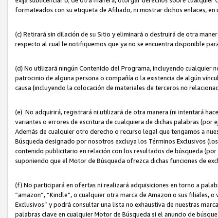
formateados con su etiqueta de Afiliado, ni mostrar dichos enlaces, en u
(c) Retirará sin dilación de su Sitio y eliminará o destruirá de otra m
respecto al cual le notifiquemos que ya no se encuentra disponible par
(d) No utilizará ningún Contenido del Programa, incluyendo cualquier
patrocinio de alguna persona o compañía o la existencia de algún víncul
causa (incluyendo la colocación de materiales de terceros no relacion
(e) No adquirirá, registrará ni utilizará de otra manera (ni intentará h
variantes o errores de escritura de cualquiera de dichas palabras (po
Además de cualquier otro derecho o recurso legal que tengamos a nuest
Búsqueda designado por nosotros excluya los Términos Exclusivos (los c
contenido publicitario en relación con los resultados de búsqueda (por 
suponiendo que el Motor de Búsqueda ofrezca dichas funciones de exc
(f) No participará en ofertas ni realizará adquisiciones en torno a pala
“amazon”, “Kindle”, o cualquier otra marca de Amazon o sus filiales, o 
Exclusivos” y podrá consultar una lista no exhaustiva de nuestras marc
palabras clave en cualquier Motor de Búsqueda si el anuncio de búsqu