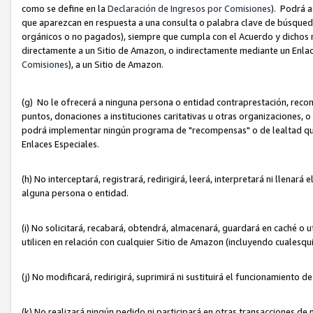
como se define en la
Declaración de Ingresos por Comisiones
). Podrá 
que aparezcan en respuesta a una consulta o palabra clave de búsqueda 
orgánicos o no pagados), siempre que cumpla con el Acuerdo y dichos r
directamente a un Sitio de Amazon, o indirectamente mediante un Enlac
Comisiones
), a un Sitio de Amazon.
(g) No le ofrecerá a ninguna persona o entidad contraprestación, reco
puntos, donaciones a instituciones caritativas u otras organizaciones, o
podrá implementar ningún programa de "recompensas" o de lealtad que i
Enlaces Especiales.
(h) No interceptará, registrará, redirigirá, leerá, interpretará ni llena
alguna persona o entidad.
(i) No solicitará, recabará, obtendrá, almacenará, guardará en caché o 
utilicen en relación con cualquier Sitio de Amazon (incluyendo cualesq
(j) No modificará, redirigirá, suprimirá ni sustituirá el funcionamiento 
(k) No realizará ningún pedido ni participará en otras transacciones de