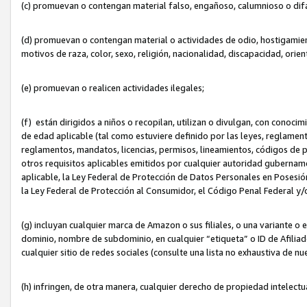
(c) promuevan o contengan material falso, engañoso, calumnioso o dif
(d) promuevan o contengan material o actividades de odio, hostigamient
motivos de raza, color, sexo, religión, nacionalidad, discapacidad, orien
(e) promuevan o realicen actividades ilegales;
(f) están dirigidos a niños o recopilan, utilizan o divulgan, con cono
de edad aplicable (tal como estuviere definido por las leyes, reglament
reglamentos, mandatos, licencias, permisos, lineamientos, códigos de pr
otros requisitos aplicables emitidos por cualquier autoridad gubername
aplicable, la Ley Federal de Protección de Datos Personales en Posesión
la Ley Federal de Protección al Consumidor, el Código Penal Federal y
(g) incluyan cualquier marca de Amazon o sus filiales, o una variante o
dominio, nombre de subdominio, en cualquier “etiqueta” o ID de Afilia
cualquier sitio de redes sociales (consulte una lista no exhaustiva de 
(h) infringen, de otra manera, cualquier derecho de propiedad intelectu